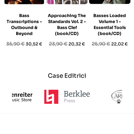
Bass
Approaching The
Basses Loaded
Transcriptions -
Standards Vol. 2 -
Volume 1 -
Outbound &
Bass Clef
Essential Tools
Beyond
(book/CD)
(book/CD)
Prezzo
Prezzo
Prezzo
Prezzo
Prezzo
Prezzo
35,90 €
23,90 €
25,90 €
30,52 €
20,32 €
22,02 €
base
base
base
Case Editrici