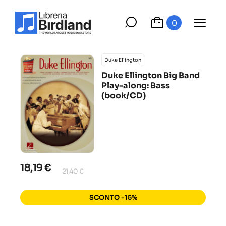
0
Duke Ellington
Duke Ellington Big Band
Play-along: Bass
(book/CD)
18,19 €
21,40 €
SCONTO -15%