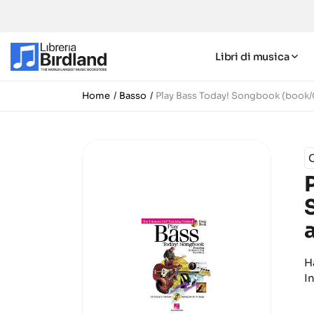
Libri di musica
Home
Basso
Play Bass Today! Songbook (book/
C
H
I