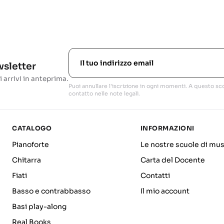
ewsletter
i arrivi in anteprima.
Puoi annullare l'iscrizione in ogni momenti. A questo sco
contatto nelle note legali.
CATALOGO
INFORMAZIONI
Pianoforte
Le nostre scuole di mus
Chitarra
Carta del Docente
Fiati
Contatti
Basso e contrabbasso
Il mio account
Basi play-along
Real Books