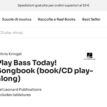
Spedizioni gratuite per ordini superiori ai 53 €
Scuole di musica
Raccolte e Real Books
Best Seller
CD play-along)
hris Kringel
Play Bass Today!
Songbook (book/CD play-
along)
al Leonard Publications
ncludes tablatures