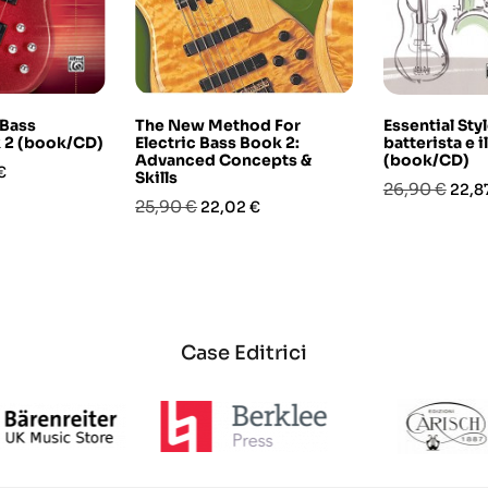
 Bass
The New Method For
Essential Style
 2 (book/CD)
Electric Bass Book 2:
batterista e i
Advanced Concepts &
(book/CD)
o
€
Skills
Prezzo
Prez
26,90 €
22,8
Prezzo
Prezzo
25,90 €
22,02 €
base
base
Case Editrici