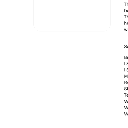
T
b
T
h
w
S
B
I
I 
M
R
S
T
W
W
W