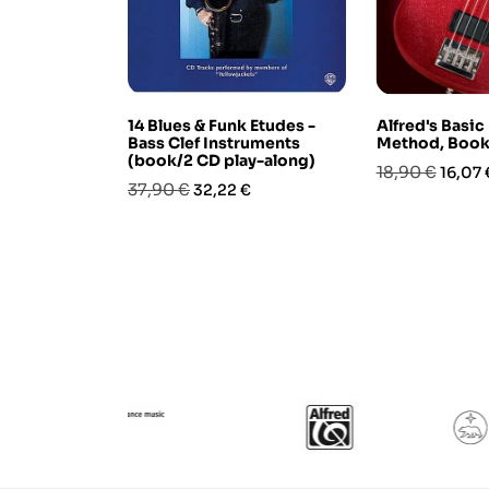
14 Blues & Funk Etudes -
Alfred's Basic
Bass Clef Instruments
Method, Book
(book/2 CD play-along)
Prezzo
Prezz
18,90 €
16,07 
Prezzo
Prezzo
37,90 €
32,22 €
base
base