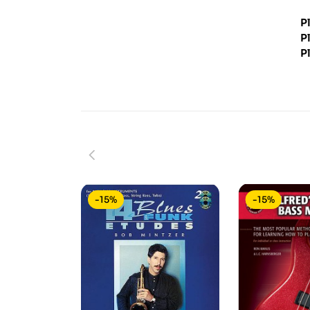
P
P
P
-15%
-15%