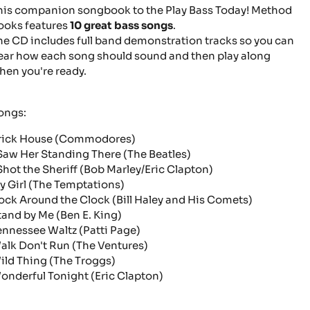
his companion songbook to the Play Bass Today! Method
ooks features
10 great bass songs
.
he CD includes full band demonstration tracks so you can
ear how each song should sound and then play along
hen you're ready.
ongs:
rick House
(Commodores)
 Saw Her Standing There
(The Beatles)
Shot the Sheriff
(Bob Marley/Eric Clapton)
y Girl
(The Temptations)
ock Around the Clock
(Bill Haley and His Comets)
tand by Me
(Ben E. King)
ennessee Waltz
(Patti Page)
alk Don't Run
(The Ventures)
ild Thing
(The Troggs)
onderful Tonight
(Eric Clapton)