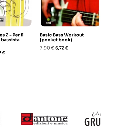
s 2 - Per il
Basic Bass Workout
Bass Groove
l bassista
(pocket book)
Ultimate Co
(book/Audio
Prezzo
Prezzo
7,90 €
6,72 €
zo
Prezzo
Pre
30,30 €
7 €
25,
base
base