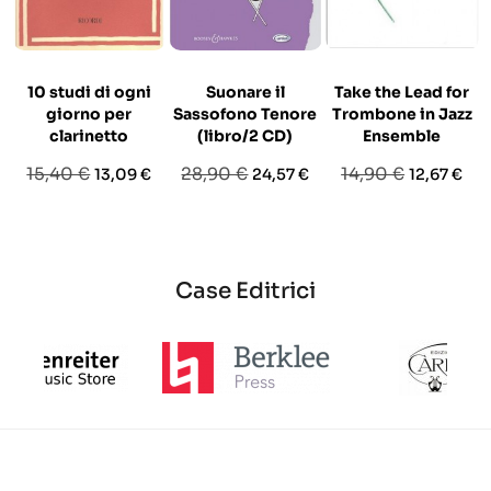
10 studi di ogni
Suonare il
Take the Lead for
giorno per
Sassofono Tenore
Trombone in Jazz
clarinetto
(libro/2 CD)
Ensemble
Prezzo
Prezzo
Prezzo
Prezzo
Prezzo
Prezzo
15,40 €
28,90 €
14,90 €
13,09 €
24,57 €
12,67 €
base
base
base
Case Editrici