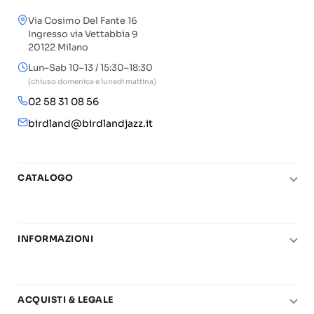
Via Cosimo Del Fante 16
Ingresso via Vettabbia 9
20122 Milano
Lun–Sab 10–13 / 15:30–18:30
(chiuso domenica e lunedì mattina)
02 58 31 08 56
birdland@birdlandjazz.it
CATALOGO
Pianoforte
Chitarra
INFORMAZIONI
Fiati
Le nostre scuole di musica
Basso e contrabbasso
Carta del Docente
Basi play-along
ACQUISTI & LEGALE