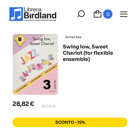
0
James Rae
Swing low, Sweet
Chariot (for flexible
ensemble)
28,82 €
33,90 €
SCONTO -15%