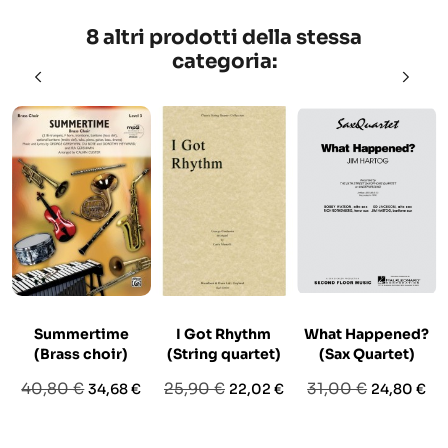
8 altri prodotti della stessa
categoria:
Summertime
I Got Rhythm
What Happened?
(Brass choir)
(String quartet)
(Sax Quartet)
Prezzo
Prezzo
Prezzo
Prezzo
Prezzo
Prezzo
40,80 €
25,90 €
31,00 €
34,68 €
22,02 €
24,80 €
base
base
base