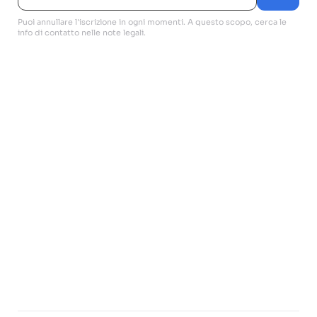
Puoi annullare l'iscrizione in ogni momenti. A questo scopo, cerca le
info di contatto nelle note legali.