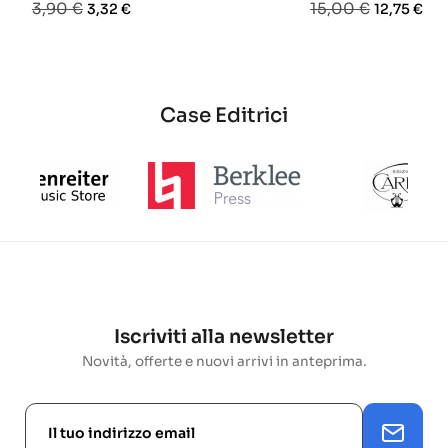
Prezzo
Prezzo
Prezzo
Prezzo
3,90 €
15,00 €
3,32 €
12,75 €
base
base
base
Case Editrici
Iscriviti alla newsletter
Novità, offerte e nuovi arrivi in anteprima.