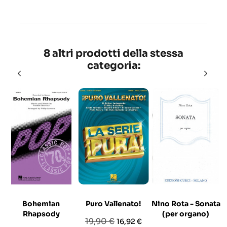
8 altri prodotti della stessa
categoria:
Bohemian
Puro Vallenato!
Nino Rota - Sonata
Rhapsody
(per organo)
Prezzo
Prezzo
19,90 €
16,92 €