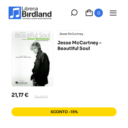
0
Jesse McCartney
Jesse McCartney -
Beautiful Soul
21,17 €
24,90 €
SCONTO -15%