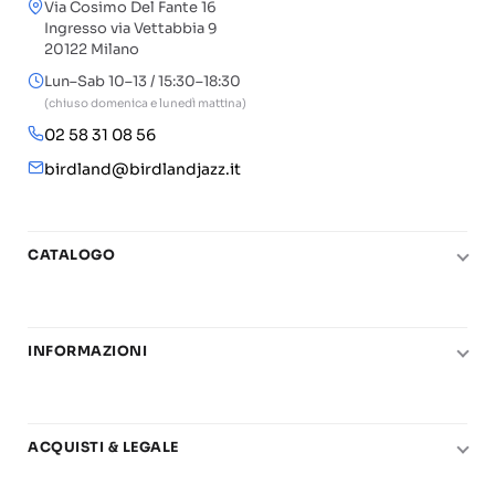
Via Cosimo Del Fante 16
Ingresso via Vettabbia 9
20122 Milano
Lun–Sab 10–13 / 15:30–18:30
(chiuso domenica e lunedì mattina)
02 58 31 08 56
birdland@birdlandjazz.it
CATALOGO
Pianoforte
Chitarra
INFORMAZIONI
Fiati
Le nostre scuole di musica
Basso e contrabbasso
Carta del Docente
Basi play-along
ACQUISTI & LEGALE
Contatti
Real Books