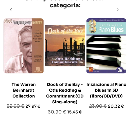
categoria:
The Warren
Dock of the Bay -
Iniziazione al Piano
Bernhardt
Otis Redding &
blues in 3D
Collection
Commitment (CD
(libro/CD/DVD)
Sing-along)
Prezzo
Prezzo
Prezzo
Prezzo
32,90 €
23,90 €
27,97 €
20,32 €
Prezzo
Prezzo
30,90 €
15,45 €
base
base
base