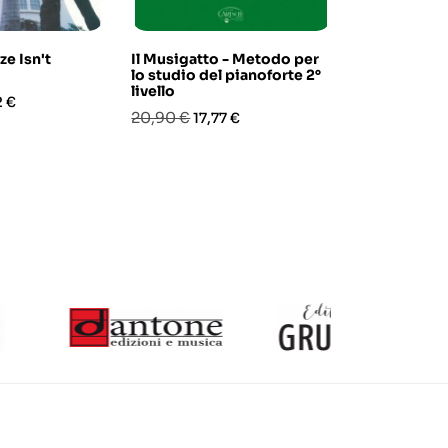
ze Isn't
Il Musigatto - Metodo per
J.S. Bach - L
lo studio del pianoforte 2°
composizio
livello
zo
Prezzo
Pre
12,00 €
2 €
10,2
Prezzo
Prezzo
20,90 €
17,77 €
base
base