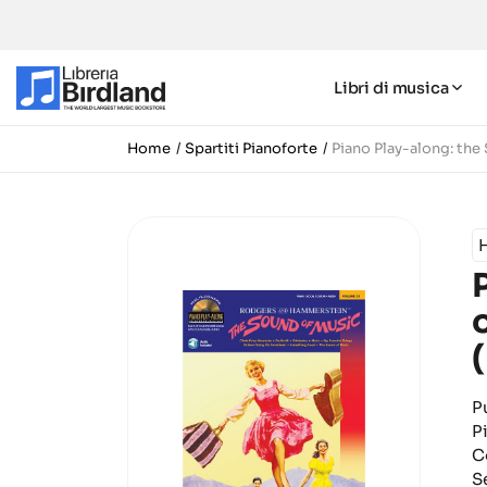
Libri di musica
Home
Spartiti Pianoforte
Piano Play-along: th
P
P
C
S