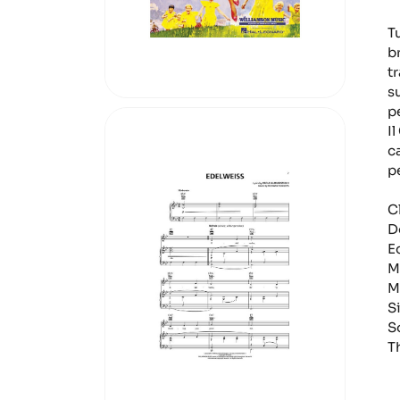
T
b
tr
s
pe
I
c
p
C
D
E
M
M
S
S
T