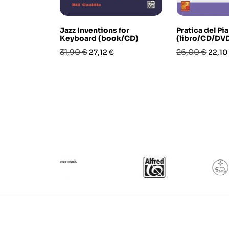
Jazz Inventions for
Pratica del Pi
Keyboard (book/CD)
(libro/CD/DV
Prezzo
Prezzo
Prezzo
Prezz
31,90 €
26,00 €
27,12 €
22,10
base
base