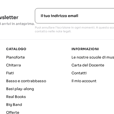
ewsletter
i arrivi in anteprima.
Puoi annullare l'iscrizione in ogni momenti. A questo sco
contatto nelle note legali.
CATALOGO
INFORMAZIONI
Pianoforte
Le nostre scuole di mus
Chitarra
Carta del Docente
Fiati
Contatti
Basso e contrabbasso
Il mio account
Basi play-along
Real Books
Big Band
Offerte