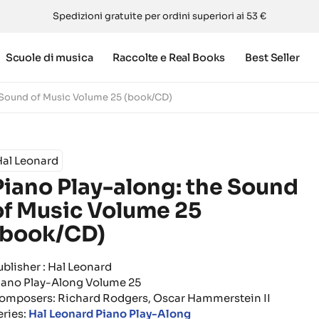
Spedizioni gratuite per ordini superiori ai 53 €
Scuole di musica
Raccolte e Real Books
Best Seller
e Sound of Music Volume 25 (book/CD)
Hal Leonard
Piano Play-along: the Sound
of Music Volume 25
(book/CD)
ublisher : Hal Leonard
iano Play-Along Volume 25
omposers: Richard Rodgers, Oscar Hammerstein II
eries:
Hal Leonard Piano Play-Along