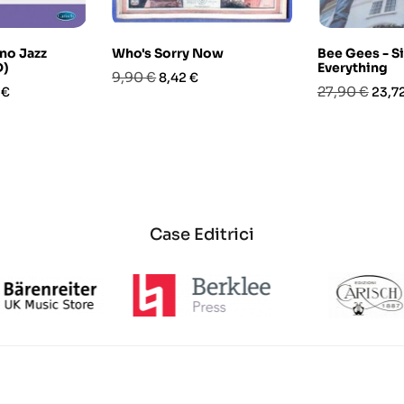
ano Jazz
Who's Sorry Now
Bee Gees - Si
D)
Everything
Prezzo
Prezzo
9,90 €
8,42 €
o
Prezzo
Prez
27,90 €
 €
23,7
base
base
Case Editrici