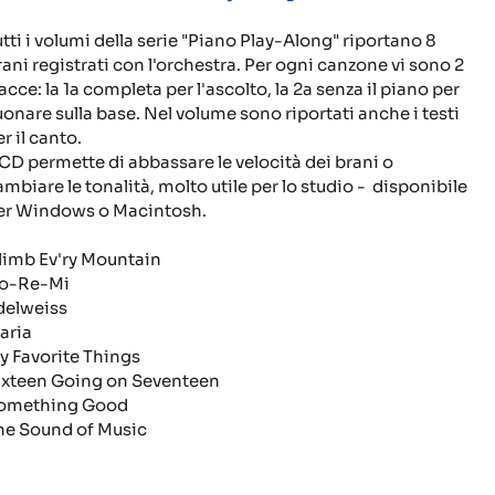
utti i volumi della serie "Piano Play-Along" riportano 8
rani registrati con l'orchestra. Per ogni canzone vi sono 2
acce: la 1a completa per l'ascolto, la 2a senza il piano per
uonare sulla base. Nel volume sono riportati anche i testi
r il canto.
l CD permette di abbassare le velocità dei brani o
ambiare le tonalità, molto utile per lo studio - disponibile
er Windows o Macintosh.
limb Ev'ry Mountain
o-Re-Mi
delweiss
aria
y Favorite Things
ixteen Going on Seventeen
omething Good
he Sound of Music