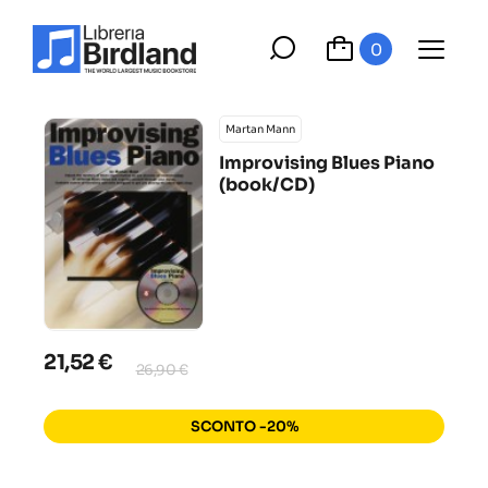
0
Martan Mann
Improvising Blues Piano
(book/CD)
21,52 €
26,90 €
SCONTO -20%