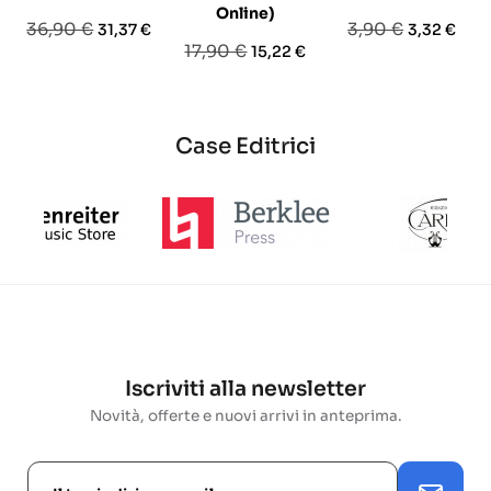
Online)
Prezzo
Prezzo
Prezzo
Prezzo
36,90 €
3,90 €
31,37 €
3,32 €
Prezzo
Prezzo
17,90 €
15,22 €
base
base
base
Case Editrici
Iscriviti alla newsletter
Novità, offerte e nuovi arrivi in anteprima.