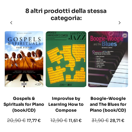
8 altri prodotti della stessa
categoria:
Gospels &
Improvise by
Boogie-Woogie
Spirituals for Piano
Learning How to
and The Blues for
(book/CD)
Compose
Piano (book/CD)
Prezzo
Prezzo
Prezzo
Prezzo
Prezzo
Prezzo
20,90 €
12,90 €
31,90 €
17,77 €
11,61 €
28,71 €
base
base
base