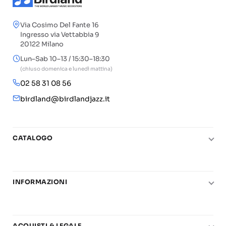
Via Cosimo Del Fante 16
Ingresso via Vettabbia 9
20122 Milano
Lun–Sab 10–13 / 15:30–18:30
(chiuso domenica e lunedì mattina)
02 58 31 08 56
birdland@birdlandjazz.it
CATALOGO
Pianoforte
Chitarra
INFORMAZIONI
Fiati
Le nostre scuole di musica
Basso e contrabbasso
Carta del Docente
Basi play-along