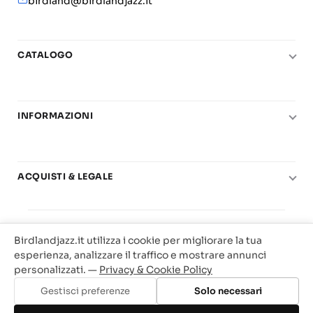
birdland@birdlandjazz.it
CATALOGO
Pianoforte
Chitarra
INFORMAZIONI
Fiati
Le nostre scuole di musica
Basso e contrabbasso
Carta del Docente
Basi play-along
ACQUISTI & LEGALE
Contatti
Real Books
Diritto di recesso
Il mio account
Big Band
© 2025 Vendita Metodi e Spartiti Musicali Libreria
Condizioni di utilizzo
Offerte
Birdlandjazz.it utilizza i cookie per migliorare la tua
Birdland Milano. P.Iva 12093700156
Privacy & Cookie
esperienza, analizzare il traffico e mostrare annunci
Web Agency Milano
personalizzati. —
Privacy & Cookie Policy
Traccia il tuo ordine
Gestisci preferenze
Solo necessari
Aggiungi al carrello