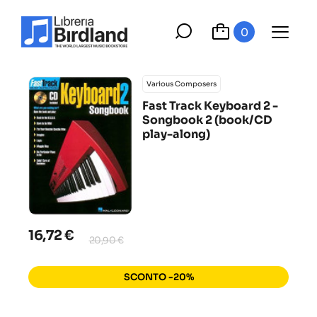
0
Various Composers
Fast Track Keyboard 2 -
Songbook 2 (book/CD
play-along)
16,72 €
20,90 €
SCONTO -20%