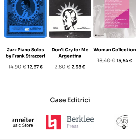
Jazz Piano Solos
Don't Cry for Me
Woman Collection
by Frank Strazzeri
Argentina
Prezzo
Prezzo
18,40 €
15,64 €
Prezzo
Prezzo
Prezzo
Prezzo
14,90 €
2,80 €
12,67 €
2,38 €
base
base
base
Case Editrici