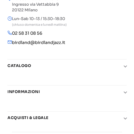
Ingresso via Vettabbia 9
20122 Milano
Lun–Sab 10–13 / 15:30–18:30
(chiuso domenica e lunedì mattina)
02 58 31 08 56
birdland@birdlandjazz.it
CATALOGO
Pianoforte
Chitarra
INFORMAZIONI
Fiati
Le nostre scuole di musica
Basso e contrabbasso
Carta del Docente
Basi play-along
ACQUISTI & LEGALE
Contatti
Real Books
Diritto di recesso
Il mio account