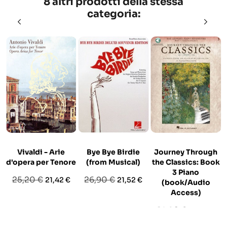
8 altri prodotti della stessa
categoria:
Vivaldi - Arie
Bye Bye Birdie
Journey Through
d'opera per Tenore
(from Musical)
the Classics: Book
3 Piano
Prezzo
Prezzo
Prezzo
Prezzo
25,20 €
26,90 €
21,42 €
21,52 €
(book/Audio
base
base
Access)
Prezzo
Prezzo
14,90 €
12,67 €
base