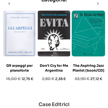
Gli arpeggi per
Don't Cry for Me
The Aspiring Jazz
pianoforte
Argentina
Pianist (book/CD)
Prezzo
Prezzo
Prezzo
Prezzo
Prezzo
Prezzo
15,00 €
2,80 €
33,90 €
12,75 €
2,38 €
27,12 €
base
base
base
Case Editrici