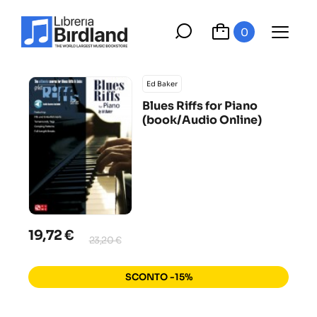
0
Ed Baker
Blues Riffs for Piano
(book/Audio Online)
19,72 €
23,20 €
SCONTO -15%