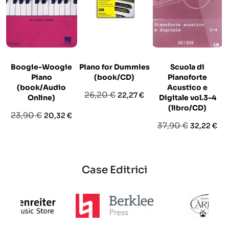
Boogie-Woogie
Piano for Dummies
Scuola di
Piano
(book/CD)
Pianoforte
(book/Audio
Acustico e
Prezzo
Prezzo
26,20 €
22,27 €
Online)
Digitale vol.3-4
base
(libro/CD)
Prezzo
Prezzo
23,90 €
20,32 €
Prezzo
Prezzo
37,90 €
32,22 €
base
base
Case Editrici