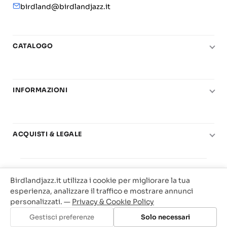
birdland@birdlandjazz.it
CATALOGO
Pianoforte
Chitarra
INFORMAZIONI
Fiati
Le nostre scuole di musica
Basso e contrabbasso
Carta del Docente
Basi play-along
ACQUISTI & LEGALE
Contatti
Real Books
Diritto di recesso
Il mio account
Big Band
© 2025 Vendita Metodi e Spartiti Musicali Libreria
Condizioni di utilizzo
Offerte
Birdlandjazz.it utilizza i cookie per migliorare la tua
Birdland Milano. P.Iva 12093700156
Privacy & Cookie
esperienza, analizzare il traffico e mostrare annunci
Web Agency Milano
personalizzati. —
Privacy & Cookie Policy
Traccia il tuo ordine
Gestisci preferenze
Solo necessari
Aggiungi al carrello