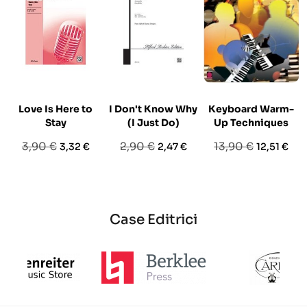
Love Is Here to
I Don't Know Why
Keyboard Warm-
Stay
(I Just Do)
Up Techniques
Prezzo
Prezzo
Prezzo
Prezzo
Prezzo
Prezzo
3,90 €
2,90 €
13,90 €
3,32 €
2,47 €
12,51 €
base
base
base
Case Editrici