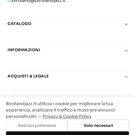
birdland@birdlandjazz.it
CATALOGO
Pianoforte
Chitarra
INFORMAZIONI
Fiati
Le nostre scuole di musica
Basso e contrabbasso
Carta del Docente
Basi play-along
ACQUISTI & LEGALE
Contatti
Real Books
Diritto di recesso
Il mio account
Big Band
© 2025 Vendita Metodi e Spartiti Musicali Libreria
Condizioni di utilizzo
Offerte
Birdlandjazz.it utilizza i cookie per migliorare la tua
Birdland Milano. P.Iva 12093700156
Privacy & Cookie
esperienza, analizzare il traffico e mostrare annunci
Web Agency Milano
personalizzati. —
Privacy & Cookie Policy
Traccia il tuo ordine
Gestisci preferenze
Solo necessari
Aggiungi al carrello