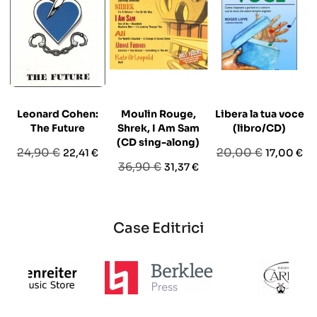
Leonard Cohen:
Moulin Rouge,
Libera la tua voce
The Future
Shrek, I Am Sam
(libro/CD)
(CD sing-along)
Prezzo
Prezzo
Prezzo
Prezzo
24,90 €
20,00 €
22,41 €
17,00 €
Prezzo
Prezzo
36,90 €
31,37 €
base
base
base
Case Editrici