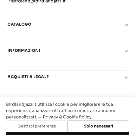
birdland@birdlandjazz.it
CATALOGO
Pianoforte
Chitarra
INFORMAZIONI
Fiati
Le nostre scuole di musica
Basso e contrabbasso
Carta del Docente
Basi play-along
ACQUISTI & LEGALE
Contatti
Real Books
Diritto di recesso
Il mio account
Big Band
© 2025 Vendita Metodi e Spartiti Musicali Libreria
Condizioni di utilizzo
Offerte
Birdlandjazz.it utilizza i cookie per migliorare la tua
Birdland Milano. P.Iva 12093700156
Privacy & Cookie
esperienza, analizzare il traffico e mostrare annunci
Web Agency Milano
personalizzati. —
Privacy & Cookie Policy
Traccia il tuo ordine
Gestisci preferenze
Solo necessari
Aggiungi al carrello