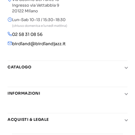
Ingresso via Vettabbia 9
20122 Milano
Lun–Sab 10–13 / 15:30–18:30
(chiuso domenica e lunedì mattina)
02 58 31 08 56
birdland@birdlandjazz.it
CATALOGO
Pianoforte
Chitarra
INFORMAZIONI
Fiati
Le nostre scuole di musica
Basso e contrabbasso
Carta del Docente
Basi play-along
ACQUISTI & LEGALE
Contatti
Real Books
Diritto di recesso