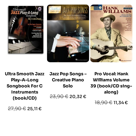
Ultra Smooth Jazz
Jazz Pop Songs –
Pro Vocal: Hank
Play-A-Long
Creative Piano
Williams Volume
Songbook For C
Solo
39 (book/CD sing-
Instruments
along)
Prezzo
Prezzo
23,90 €
20,32 €
(book/CD)
Prezzo
Prezzo
18,90 €
11,34 €
base
Prezzo
Prezzo
27,90 €
25,11 €
base
base