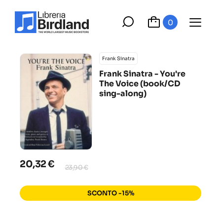
0
Frank Sinatra
Frank Sinatra - You're
The Voice (book/CD
sing-along)
20,32 €
23,90 €
SCONTO -15%