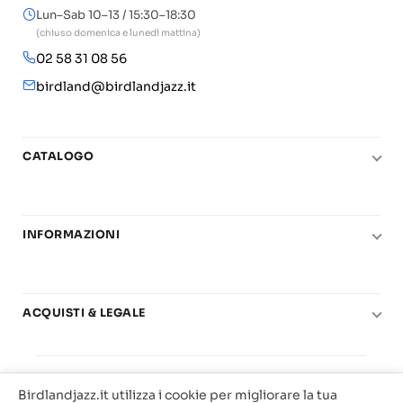
Lun–Sab 10–13 / 15:30–18:30
(chiuso domenica e lunedì mattina)
02 58 31 08 56
birdland@birdlandjazz.it
CATALOGO
Pianoforte
Chitarra
INFORMAZIONI
Fiati
Le nostre scuole di musica
Basso e contrabbasso
Carta del Docente
Basi play-along
ACQUISTI & LEGALE
Contatti
Real Books
Diritto di recesso
Il mio account
Big Band
© 2025 Vendita Metodi e Spartiti Musicali Libreria
Condizioni di utilizzo
Offerte
Birdlandjazz.it utilizza i cookie per migliorare la tua
Birdland Milano. P.Iva 12093700156