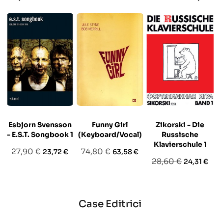
Esbjorn Svensson
Funny Girl
Zikorski - Die
- E.S.T. Songbook 1
(Keyboard/Vocal)
Russische
Klavierschule 1
Prezzo
Prezzo
Prezzo
Prezzo
27,90 €
74,80 €
23,72 €
63,58 €
Prezzo
Prezzo
28,60 €
24,31 €
base
base
base
Case Editrici