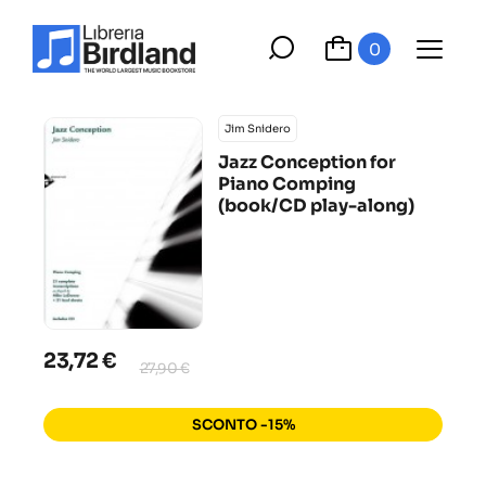
0
Jim Snidero
Jazz Conception for
Piano Comping
(book/CD play-along)
23,72 €
27,90 €
SCONTO -15%