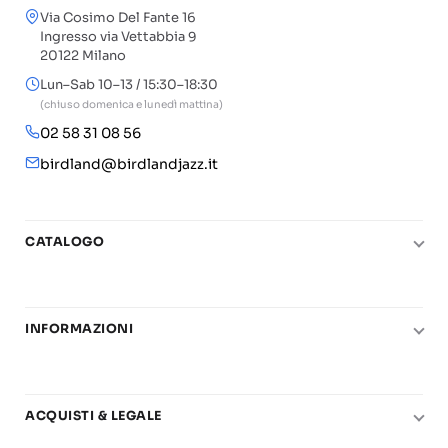
Via Cosimo Del Fante 16
Ingresso via Vettabbia 9
20122 Milano
Lun–Sab 10–13 / 15:30–18:30
(chiuso domenica e lunedì mattina)
02 58 31 08 56
birdland@birdlandjazz.it
CATALOGO
Pianoforte
Chitarra
INFORMAZIONI
Fiati
Le nostre scuole di musica
Basso e contrabbasso
Carta del Docente
Basi play-along
ACQUISTI & LEGALE
Contatti
Real Books