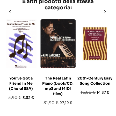
8 altri prodotti della stessa
categoria:
You've Got a
The Real Latin
20th-Century Easy
Friend in Me
Piano (book/CD,
Song Collection
(Choral SSA)
mp3 and MIDI
Prezzo
Prezzo
16,90 €
14,37 €
files)
Prezzo
Prezzo
3,90 €
3,32 €
base
Prezzo
Prezzo
31,90 €
27,12 €
base
base