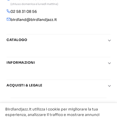
(chiuso domenica e lunedì mattina)
02 58 31 08 56
birdland@birdlandjazz.it
CATALOGO
Pianoforte
Chitarra
INFORMAZIONI
Fiati
Le nostre scuole di musica
Basso e contrabbasso
Carta del Docente
Basi play-along
ACQUISTI & LEGALE
Contatti
Real Books
Diritto di recesso
Il mio account
Big Band
© 2025 Vendita Metodi e Spartiti Musicali Libreria
Condizioni di utilizzo
Offerte
Birdlandjazz.it utilizza i cookie per migliorare la tua
Birdland Milano. P.Iva 12093700156
Privacy & Cookie
esperienza, analizzare il traffico e mostrare annunci
Web Agency Milano