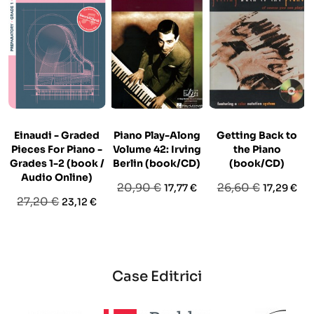
Einaudi - Graded
Piano Play-Along
Getting Back to
Pieces For Piano -
Volume 42: Irving
the Piano
Grades 1-2 (book /
Berlin (book/CD)
(book/CD)
Audio Online)
Prezzo
Prezzo
Prezzo
Prezzo
20,90 €
26,60 €
17,77 €
17,29 €
Prezzo
Prezzo
27,20 €
23,12 €
base
base
base
Case Editrici