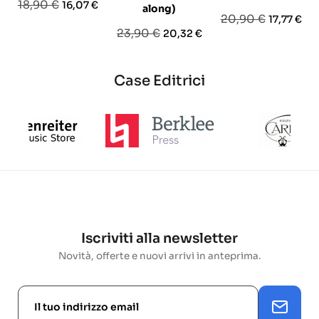
Prezzo
Prezzo
18,90 €
16,07 €
along)
Prezzo
Prezzo
20,90 €
17,77 €
base
Prezzo
Prezzo
23,90 €
20,32 €
base
base
Case Editrici
Iscriviti alla newsletter
Novità, offerte e nuovi arrivi in anteprima.