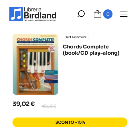
0
Bert Konowitz
Chords Complete
(book/CD play-along)
39,02 €
45,90 €
SCONTO -15%