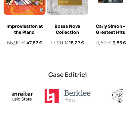
Improvisation at
Bossa Nova
Carly Simon -
the Piano
Collection
Greatest Hits
Prezzo
Prezzo
Prezzo
Prezzo
Prezzo
Prezzo
55,90 €
17,90 €
11,60 €
47,52 €
15,22 €
9,86 €
base
base
base
Case Editrici