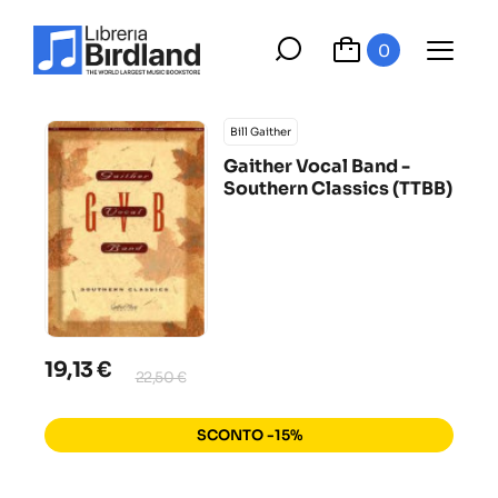
0
Bill Gaither
Gaither Vocal Band -
Southern Classics (TTBB)
19,13 €
22,50 €
SCONTO -15%