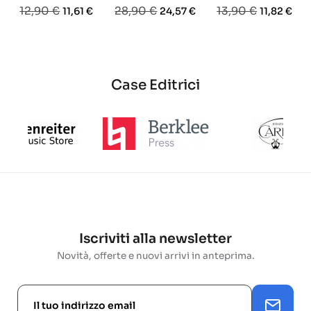
Prezzo
Prezzo
Prezzo
Prezzo
Prezzo
Prezzo
12,90 €
28,90 €
13,90 €
11,61 €
24,57 €
11,82 €
base
base
base
Case Editrici
Iscriviti alla newsletter
Novità, offerte e nuovi arrivi in anteprima.