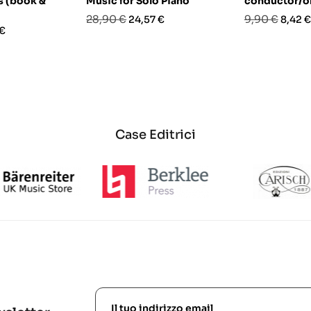
s (book &
Music for Solo Piano
conductor/o
Prezzo
Prezzo
Prezzo
Prezz
28,90 €
9,90 €
24,57 €
8,42 €
o
 €
base
base
Case Editrici