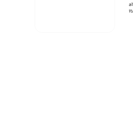
al
it