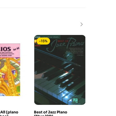
-15%
-25%
In saldo!
 All (piano
Best of Jazz Piano
Gli Amici di 