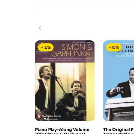
-15%
-15%
Piano Play-Along Volume
The Original 