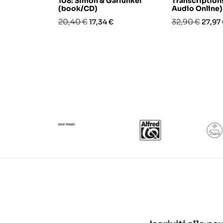
108: Simon & Garfunkel
Transcription
(book/CD)
Audio Online)
Prezzo
Prezzo
Prezzo
Prezz
20,40 €
32,90 €
17,34 €
27,97
base
base