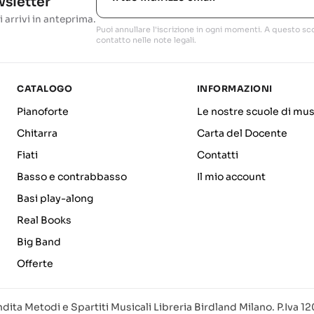
ewsletter
i arrivi in anteprima.
Puoi annullare l'iscrizione in ogni momenti. A questo sco
contatto nelle note legali.
CATALOGO
INFORMAZIONI
Pianoforte
Le nostre scuole di mus
Chitarra
Carta del Docente
Fiati
Contatti
Basso e contrabbasso
Il mio account
Basi play-along
Real Books
Big Band
Offerte
dita Metodi e Spartiti Musicali Libreria Birdland Milano. P.Iva 