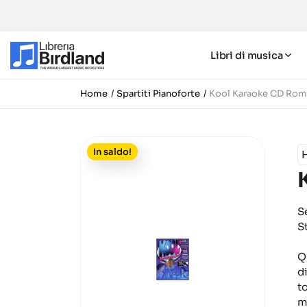
Libri di musica
Home
Spartiti Pianoforte
Kool Karaoke CD Ro
In saldo!
S
S
Q
d
t
m