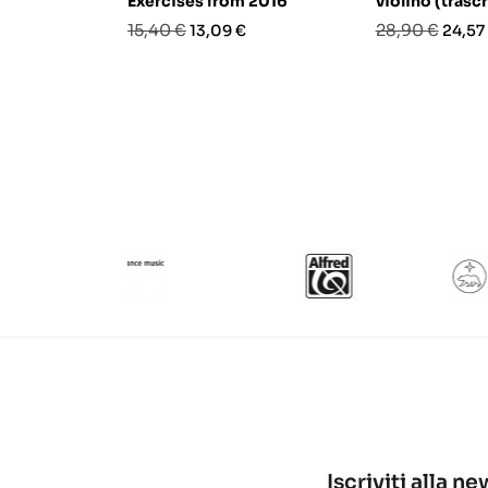
Exercises from 2016
violino (trascr
Prezzo
Prezzo
Prezzo
Prezz
15,40 €
28,90 €
13,09 €
24,57
base
base
Iscriviti alla n