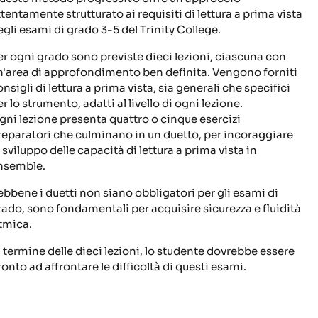
ttentamente strutturato ai requisiti di lettura a prima vista
egli esami di grado 3-5 del Trinity College.
er ogni grado sono previste dieci lezioni, ciascuna con
n'area di approfondimento ben definita. Vengono forniti
nsigli di lettura a prima vista, sia generali che specifici
r lo strumento, adatti al livello di ogni lezione.
gni lezione presenta quattro o cinque esercizi
reparatori che culminano in un duetto, per incoraggiare
 sviluppo delle capacità di lettura a prima vista in
nsemble.
ebbene i duetti non siano obbligatori per gli esami di
rado, sono fondamentali per acquisire sicurezza e fluidità
itmica.
l termine delle dieci lezioni, lo studente dovrebbe essere
ronto ad affrontare le difficoltà di questi esami.