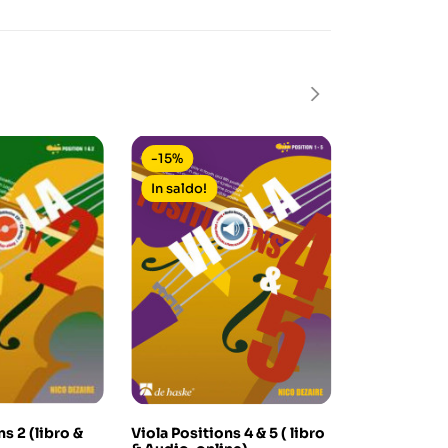
-15%
-15%
In saldo!
ns 2 (libro &
Viola Positions 4 & 5 ( libro
Nocturne & 