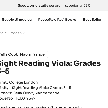
Spedizioni gratuite per ordini superiori ai 53 €
Scuole di musica
Raccolte e Real Books
Best Seller
iola: Grades 3-5
Celia Cobb, Naomi Yandell
Sight Reading Viola: Grades
3-5
rinity College London
rinity - Sight Reading Viola: Grades 3 - 5
uthors: Celia Cobb, Naomi Yandell
ode No. TCL019547
uesto metodo progressivo offre un approccio