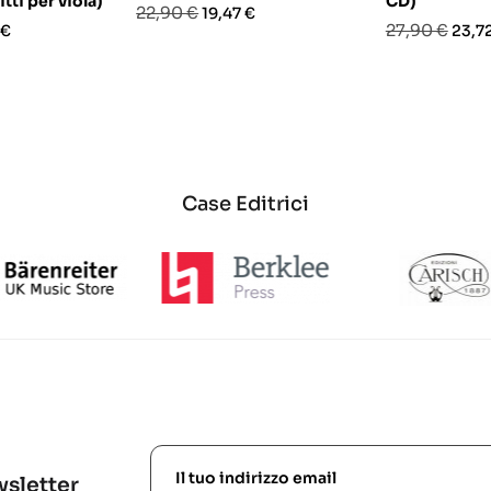
itti per viola)
CD)
Prezzo
Prezzo
22,90 €
19,47 €
o
Prezzo
Prez
27,90 €
 €
23,7
base
base
Case Editrici
ewsletter