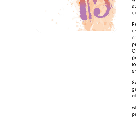
a
d
P
u
co
pe
O
p
lo
e
S
g
r
A
p