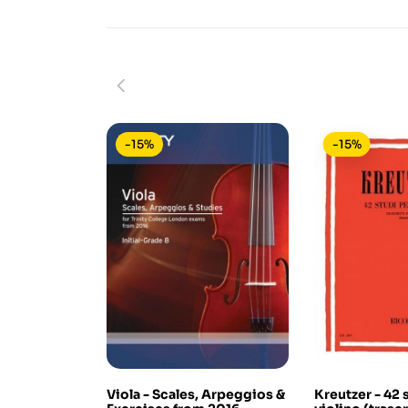
-15%
-15%
Viola - Scales, Arpeggios &
Kreutzer - 42 