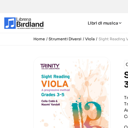
Libri di musica
Home
Strumenti Diversi
Viola
Sight Reading V
T
T
A
C
Q