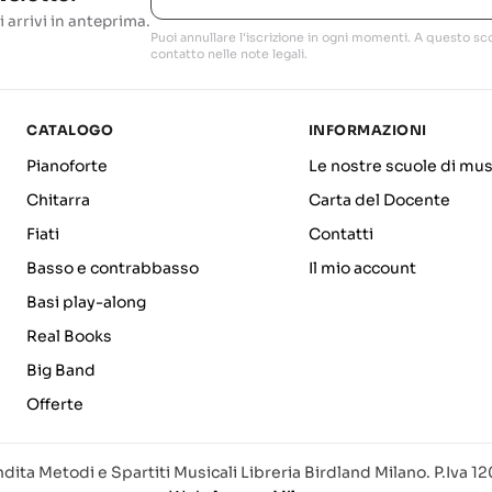
i arrivi in anteprima.
Puoi annullare l'iscrizione in ogni momenti. A questo sco
contatto nelle note legali.
CATALOGO
INFORMAZIONI
Pianoforte
Le nostre scuole di mus
Chitarra
Carta del Docente
Fiati
Contatti
Basso e contrabbasso
Il mio account
Basi play-along
Real Books
Big Band
Offerte
dita Metodi e Spartiti Musicali Libreria Birdland Milano. P.Iva 