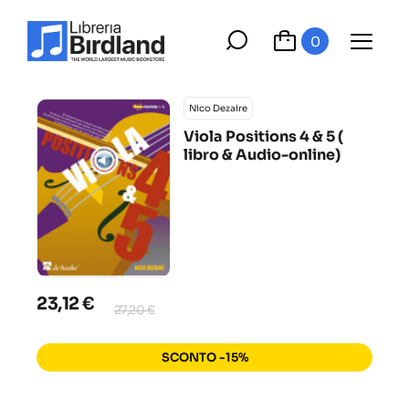
0
Nico Dezaire
Viola Positions 4 & 5 (
libro & Audio-online)
23,12 €
27,20 €
SCONTO -15%