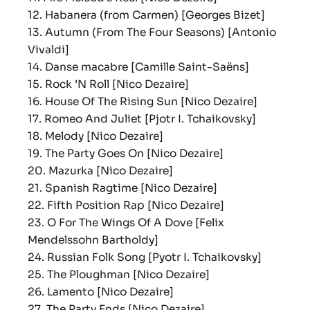
12. Habanera (from Carmen) [Georges Bizet]
13. Autumn (From The Four Seasons) [Antonio
Vivaldi]
14. Danse macabre [Camille Saint-Saëns]
15. Rock ’N Roll [Nico Dezaire]
16. House Of The Rising Sun [Nico Dezaire]
17. Romeo And Juliet [Pjotr I. Tchaikovsky]
18. Melody [Nico Dezaire]
19. The Party Goes On [Nico Dezaire]
20. Mazurka [Nico Dezaire]
21. Spanish Ragtime [Nico Dezaire]
22. Fifth Position Rap [Nico Dezaire]
23. O For The Wings Of A Dove [Felix
Mendelssohn Bartholdy]
24. Russian Folk Song [Pyotr I. Tchaikovsky]
25. The Ploughman [Nico Dezaire]
26. Lamento [Nico Dezaire]
27. The Party Ends [Nico Dezaire]