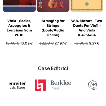
Viola - Scales,
Arranging for
W.A. Mozart - Two
Arpeggios &
Strings
Duets For Violin
Exercises from
(book/Audio
And Viola
2016
Online)
K.423/424
Prezzo
Prezzo
Prezzo
Prezzo
Prezzo
Prezzo
15,40 €
32,90 €
10,90 €
13,09 €
27,97 €
9,27 €
base
base
base
Case Editrici