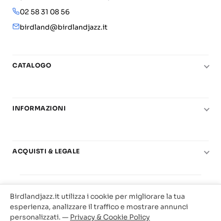
02 58 31 08 56
birdland@birdlandjazz.it
CATALOGO
Pianoforte
Chitarra
INFORMAZIONI
Fiati
Le nostre scuole di musica
Basso e contrabbasso
Carta del Docente
Basi play-along
ACQUISTI & LEGALE
Contatti
Real Books
Diritto di recesso
Il mio account
Big Band
© 2025 Vendita Metodi e Spartiti Musicali Libreria
Condizioni di utilizzo
Offerte
Birdlandjazz.it utilizza i cookie per migliorare la tua
Birdland Milano. P.Iva 12093700156
Privacy & Cookie
esperienza, analizzare il traffico e mostrare annunci
Web Agency Milano
personalizzati. —
Privacy & Cookie Policy
Traccia il tuo ordine