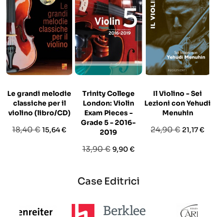
Le grandi melodie
Trinity College
Il Violino - Sei
classiche per il
London: Violin
Lezioni con Yehudi
violino (libro/CD)
Exam Pieces -
Menuhin
Grade 5 - 2016-
Prezzo
Prezzo
Prezzo
Prezzo
18,40 €
24,90 €
15,64 €
21,17 €
2019
base
base
Prezzo
Prezzo
13,90 €
9,90 €
base
Case Editrici