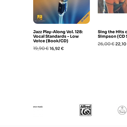
Jazz Play-Along Vol. 128:
Sing the Hits 
Vocal Standards - Low
Simpson (CD 
Voice (Book/CD)
Prezzo
Prezz
26,00 €
22,10
Prezzo
Prezzo
19,90 €
16,92 €
base
base