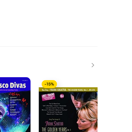
-15%
-40%
In saldo!