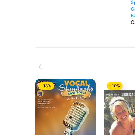
S
C
B
C
-15%
-15%