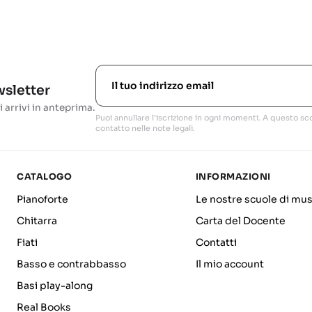
ewsletter
i arrivi in anteprima.
Puoi annullare l'iscrizione in ogni momenti. A questo sco
contatto nelle note legali.
CATALOGO
INFORMAZIONI
Pianoforte
Le nostre scuole di mus
Chitarra
Carta del Docente
Fiati
Contatti
Basso e contrabbasso
Il mio account
Basi play-along
Real Books