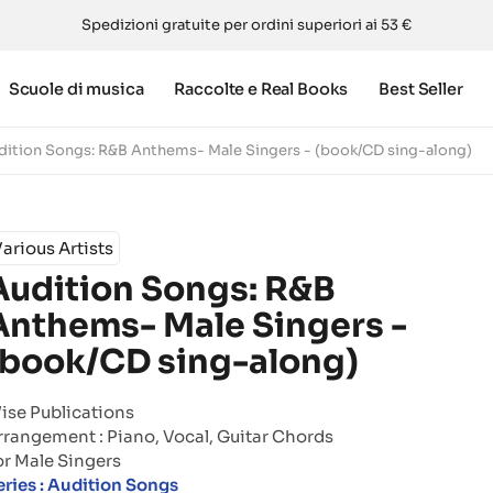
Spedizioni gratuite per ordini superiori ai 53 €
Scuole di musica
Raccolte e Real Books
Best Seller
dition Songs: R&B Anthems- Male Singers - (book/CD sing-along)
arious Artists
Audition Songs: R&B
Anthems- Male Singers -
(book/CD sing-along)
ise Publications
rrangement : Piano, Vocal, Guitar Chords
or Male Singers
eries : Audition Songs