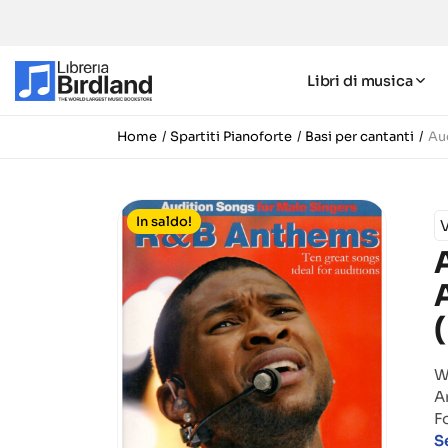
Libri di musica
Home
Spartiti Pianoforte
Basi per cantanti
Au
In saldo!
V
W
A
F
S