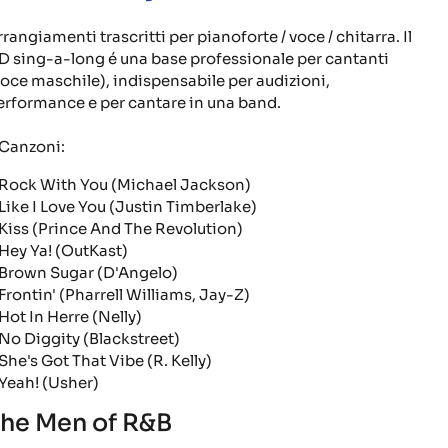
rangiamenti trascritti per pianoforte / voce / chitarra. Il
D sing-a-long é una base professionale per cantanti
voce maschile), indispensabile per audizioni,
erformance e per cantare in una band.
anzoni:
ock With You (Michael Jackson)
ike I Love You (Justin Timberlake)
iss (Prince And The Revolution)
ey Ya! (OutKast)
rown Sugar (D'Angelo)
rontin' (Pharrell Williams, Jay-Z)
ot In Herre (Nelly)
o Diggity (Blackstreet)
he's Got That Vibe (R. Kelly)
eah! (Usher)
he Men of R&B