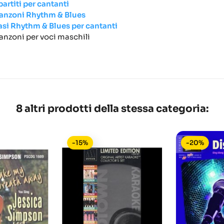
partiti per cantanti
anzoni Rhythm & Blues
asi Rhythm & Blues per cantanti
anzoni per voci maschili
8 altri prodotti della stessa categoria:
-15%
-20%