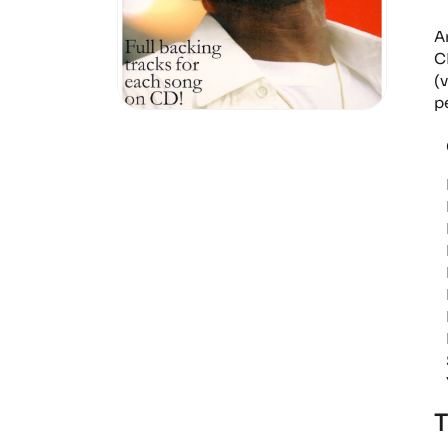
Ar
C
(
p
C
R
L
K
H
B
F
H
N
S
Y
T