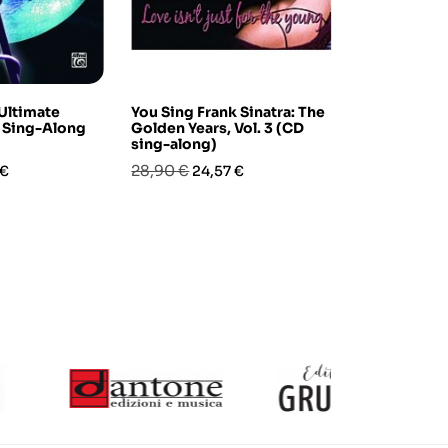
 Ultimate
You Sing Frank Sinatra: The
Just Standar
 Sing-Along
Golden Years, Vol. 3 (CD
Cabaret Son
sing-along)
along)
zo
Prezzo
Prezzo
Prezzo
Pre
28,90 €
28,90 €
 €
24,57 €
17,3
base
base