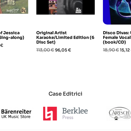
of Jessica
Original Artist
Disco Divas:
Sing-along)
Karaoke/Limited Edition (6
Female Vocal
Disc Set)
(book/CD)
o
 €
Prezzo
Prezzo
Prezzo
Prez
113,00 €
18,90 €
96,05 €
15,12
base
base
Case Editrici