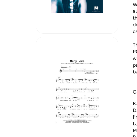
W
a
t
d
c
T
P
w
p
b
C
B
D
I
L
M