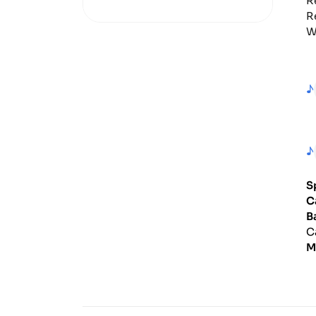
R
R
W
♪
♪
S
C
B
C
M