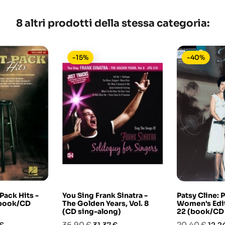
8 altri prodotti della stessa categoria:
-15%
-40%
 Pack Hits -
You Sing Frank Sinatra -
Patsy Cline: 
(book/CD
The Golden Years, Vol. 8
Women's Edi
(CD sing-along)
22 (book/CD 
o
Prezzo
Prezzo
Prezzo
Prez
36,90 €
20,40 €