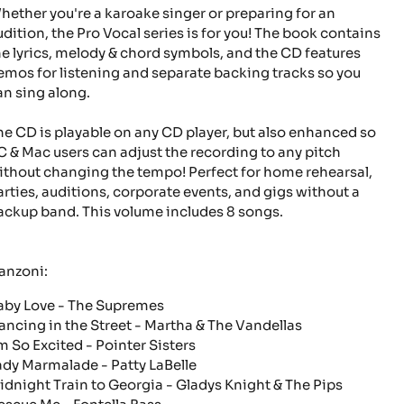
hether you're a karoake singer or preparing for an
udition, the Pro Vocal series is for you! The book contains
he lyrics, melody & chord symbols, and the CD features
emos for listening and separate backing tracks so you
an sing along.
he CD is playable on any CD player, but also enhanced so
C & Mac users can adjust the recording to any pitch
ithout changing the tempo! Perfect for home rehearsal,
arties, auditions, corporate events, and gigs without a
ackup band. This volume includes 8 songs.
anzoni:
aby Love
- The Supremes
ancing in the Street
- Martha & The Vandellas
'm So Excited
- Pointer Sisters
ady Marmalade
- Patty LaBelle
idnight Train to Georgia
- Gladys Knight & The Pips