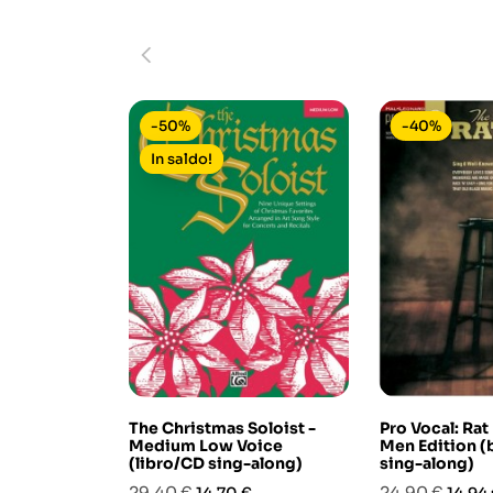
-50%
-40%
In saldo!
The Christmas Soloist -
Pro Vocal: Rat
Medium Low Voice
Men Edition 
(libro/CD sing-along)
sing-along)
Prezzo
Prezzo
Prezzo
Prezz
29,40 €
24,90 €