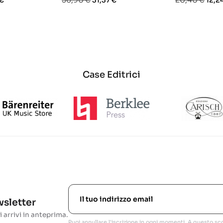
 €
31,37 €
12,2
base
base
Case Editrici
ewsletter
i arrivi in anteprima.
Puoi annullare l'iscrizione in ogni momenti. A questo sco