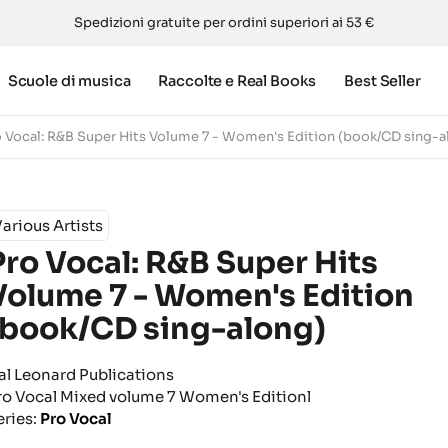
Spedizioni gratuite per ordini superiori ai 53 €
Scuole di musica
Raccolte e Real Books
Best Seller
o Vocal: R&B Super Hits Volume 7 - Women's Edition (book/CD sing-a
arious Artists
Pro Vocal: R&B Super Hits
Volume 7 - Women's Edition
(book/CD sing-along)
al Leonard Publications
ro Vocal Mixed volume 7 Women's Edition
l
eries:
Pro Vocal