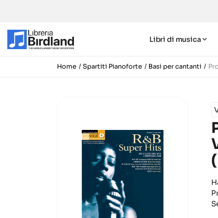
Libri di musica
Home
Spartiti Pianoforte
Basi per cantanti
Pr
V
H
P
S