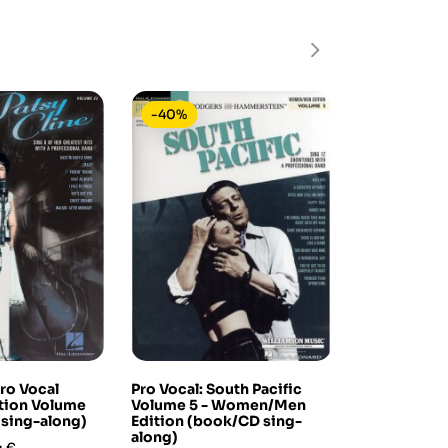
-40%
-15%
In saldo!
Pro Vocal
Pro Vocal: South Pacific
Motown Ma
tion Volume
Volume 5 - Women/Men
Recordings: 
sing-along)
Edition (book/CD sing-
Dancing in t
along)
sing-along)
zo