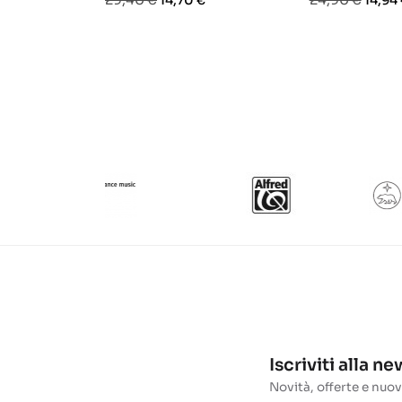
14,70 €
14,94
base
base
Iscriviti alla n
Novità, offerte e nuov