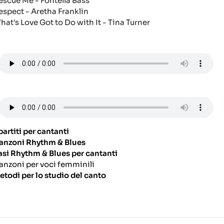
escue Me
- Fontella Bass
espect
- Aretha Franklin
hat's Love Got to Do with It
- Tina Turner
partiti per cantanti
anzoni Rhythm & Blues
asi Rhythm & Blues per cantanti
anzoni per voci femminili
etodi per lo studio del canto