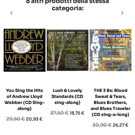
8 altri prodotti della stessa
categoria:
You Sing the Hits
Lush & Lovely
THE 3 Bs: Blood
of Andrew Lloyd
Standards (CD
Sweat & Tears,
Webber (CD Sing-
sing-along)
Blues Brothers,
along)
and Blues Traveler
Prezzo
Prezzo
37,50 €
18,75 €
(CD sing-a-long)
Prezzo
Prezzo
29,90 €
20,93 €
base
Prezzo
Prezzo
30,90 €
26,27 €
base
base