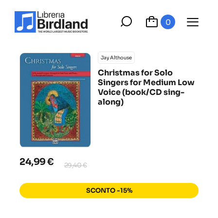
0
Jay Althouse
Christmas for Solo
Singers for Medium Low
Voice (book/CD sing-
along)
24,99 €
29,40 €
SCONTO -15%