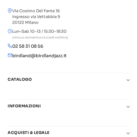
Via Cosimo Del Fante 16
Ingresso via Vettabbia 9
20122 Milano
Lun–Sab 10–13 / 15:30–18:30
(chiuso domenica e lunedì mattina)
02 58 31 08 56
birdland@birdlandjazz.it
CATALOGO
Pianoforte
Chitarra
INFORMAZIONI
Fiati
Le nostre scuole di musica
Basso e contrabbasso
Carta del Docente
Basi play-along
ACQUISTI & LEGALE