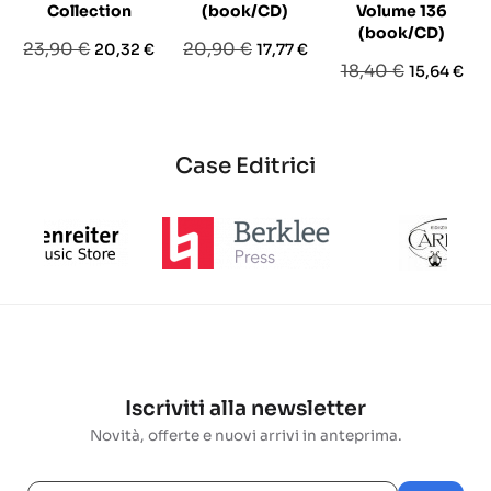
Collection
(book/CD)
Volume 136
(book/CD)
Prezzo
Prezzo
Prezzo
Prezzo
23,90 €
20,90 €
20,32 €
17,77 €
Prezzo
Prezzo
18,40 €
15,64 €
base
base
base
Case Editrici
Iscriviti alla newsletter
Novità, offerte e nuovi arrivi in anteprima.