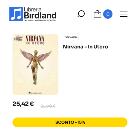
0
Nirvana
Nirvana - In Utero
25,42 €
29,90 €
SCONTO -15%