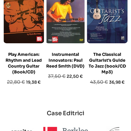
Play American:
Instrumental
The Classical
Rhythm and Lead
Innovators: Paul
Guitarist's Guide
Country Guitar
Reed Smith (DVD)
To Jazz (book/CD
(Book/CD)
Mp3)
Prezzo
Prezzo
37,50 €
22,50 €
Prezzo
Prezzo
Prezzo
Prezzo
22,80 €
43,50 €
19,38 €
36,98 €
base
base
base
Case Editrici