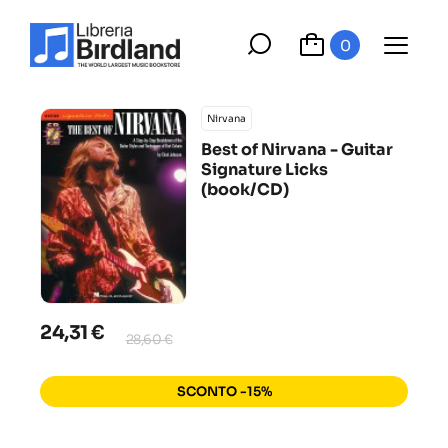
0
Nirvana
Best of Nirvana - Guitar
Signature Licks
(book/CD)
24,31 €
28,60 €
SCONTO -15%