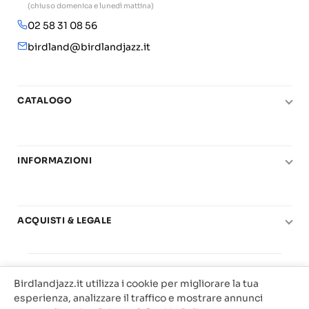
(chiuso domenica e lunedì mattina)
02 58 31 08 56
birdland@birdlandjazz.it
CATALOGO
Pianoforte
Chitarra
INFORMAZIONI
Fiati
Le nostre scuole di musica
Basso e contrabbasso
Carta del Docente
Basi play-along
ACQUISTI & LEGALE
Contatti
Real Books
Diritto di recesso
Il mio account
Big Band
© 2025 Vendita Metodi e Spartiti Musicali Libreria
Condizioni di utilizzo
Offerte
Birdlandjazz.it utilizza i cookie per migliorare la tua
Birdland Milano. P.Iva 12093700156
Privacy & Cookie
esperienza, analizzare il traffico e mostrare annunci
Web Agency Milano