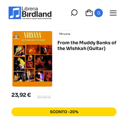
0
Nirvana
From the Muddy Banks of
the Wishkah (Guitar)
23,92 €
29,90 €
SCONTO -20%