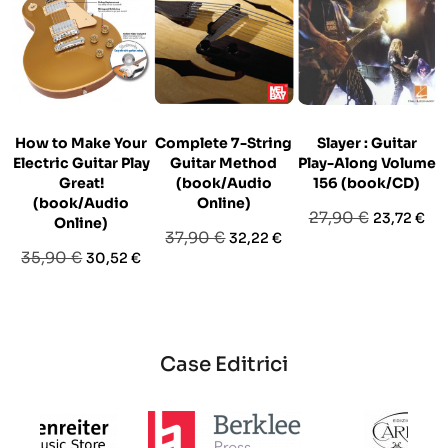
How to Make Your
Complete 7-String
Slayer : Guitar
Electric Guitar Play
Guitar Method
Play-Along Volume
Great!
(book/Audio
156 (book/CD)
(book/Audio
Online)
Prezzo
Prezzo
27,90 €
23,72 €
Online)
Prezzo
Prezzo
37,90 €
32,22 €
base
Prezzo
Prezzo
35,90 €
30,52 €
base
base
Case Editrici