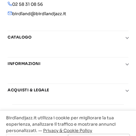
02 58 31 08 56
birdland@birdlandjazz.it
CATALOGO
Pianoforte
Chitarra
INFORMAZIONI
Fiati
Le nostre scuole di musica
Basso e contrabbasso
Carta del Docente
Basi play-along
ACQUISTI & LEGALE
Contatti
Real Books
Diritto di recesso
Il mio account
Big Band
© 2025 Vendita Metodi e Spartiti Musicali Libreria
Condizioni di utilizzo
Offerte
Birdlandjazz.it utilizza i cookie per migliorare la tua
Birdland Milano. P.Iva 12093700156
Privacy & Cookie
esperienza, analizzare il traffico e mostrare annunci
Web Agency Milano
personalizzati. —
Privacy & Cookie Policy
Traccia il tuo ordine