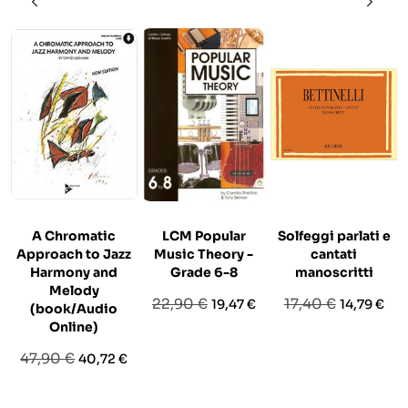
A Chromatic
LCM Popular
Solfeggi parlati e
Approach to Jazz
Music Theory -
cantati
Harmony and
Grade 6-8
manoscritti
Melody
Prezzo
Prezzo
Prezzo
Prezzo
22,90 €
17,40 €
19,47 €
14,79 €
(book/Audio
base
base
Online)
Prezzo
Prezzo
47,90 €
40,72 €
base