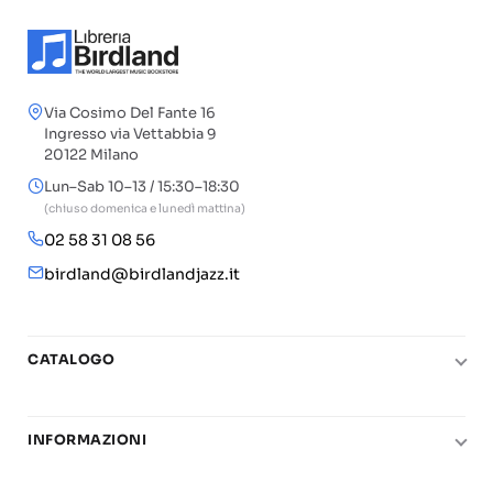
Via Cosimo Del Fante 16
Ingresso via Vettabbia 9
20122 Milano
Lun–Sab 10–13 / 15:30–18:30
(chiuso domenica e lunedì mattina)
02 58 31 08 56
birdland@birdlandjazz.it
CATALOGO
Pianoforte
Chitarra
INFORMAZIONI
Fiati
Le nostre scuole di musica