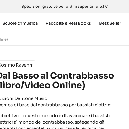
Spedizioni gratuite per ordini superiori ai 53 €
Scuole di musica
Raccolte e Real Books
Best Seller
line)
Cosimo Ravenni
Dal Basso al Contrabbasso
(libro/Video Online)
dizioni Dantone Music
ecnica di base del contrabbasso per bassisti elettrici
’obiettivo di questo metodo è di avvicinare i bassisti
lettrici al mondo del contrabbasso, spiegando gli
lementi fondamentali su cui si basa la tecnica per