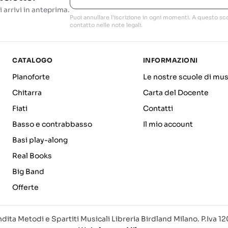
i arrivi in anteprima.
Puoi annullare l'iscrizione in ogni momenti. A questo sco
contatto nelle note legali.
CATALOGO
INFORMAZIONI
Pianoforte
Le nostre scuole di mus
Chitarra
Carta del Docente
Fiati
Contatti
Basso e contrabbasso
Il mio account
Basi play-along
Real Books
Big Band
Offerte
dita Metodi e Spartiti Musicali Libreria Birdland Milano. P.Iva 