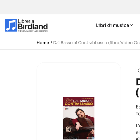
Libri di musica
Home
Dal Basso al Contrabbasso (libro/Video On
E
T
L
e
e