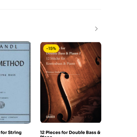
-15%
-15%
or String
12 Pieces for Double Bass &
Mastering T