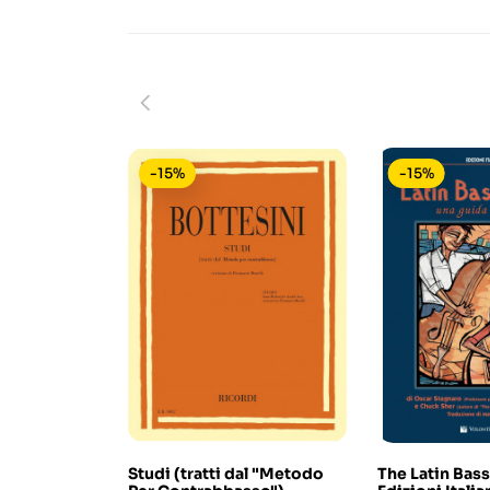
-15%
-15%
Studi (tratti dal "Metodo
The Latin Bass