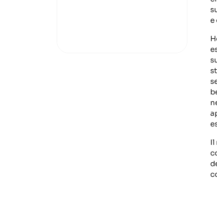
s
e
H
e
s
s
s
b
n
a
e
Il
c
d
c