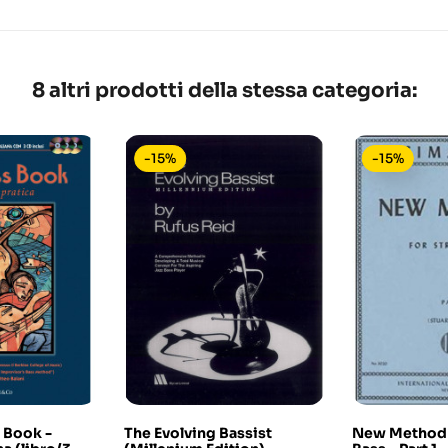
8 altri prodotti della stessa categoria:
-15%
-15%
 Book -
The Evolving Bassist
New Method f