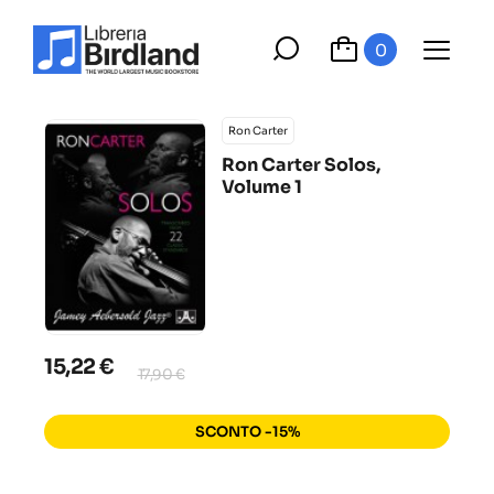
0
Ron Carter
Ron Carter Solos,
Volume 1
15,22 €
17,90 €
SCONTO -15%