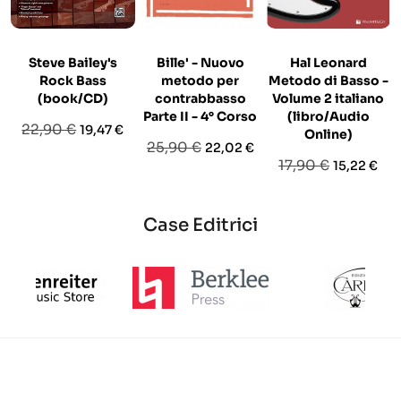
Steve Bailey's
Bille' - Nuovo
Hal Leonard
Rock Bass
metodo per
Metodo di Basso -
(book/CD)
contrabbasso
Volume 2 italiano
Parte II - 4° Corso
(libro/Audio
Prezzo
Prezzo
22,90 €
19,47 €
Online)
Prezzo
Prezzo
25,90 €
22,02 €
base
Prezzo
Prezzo
17,90 €
15,22 €
base
base
Case Editrici