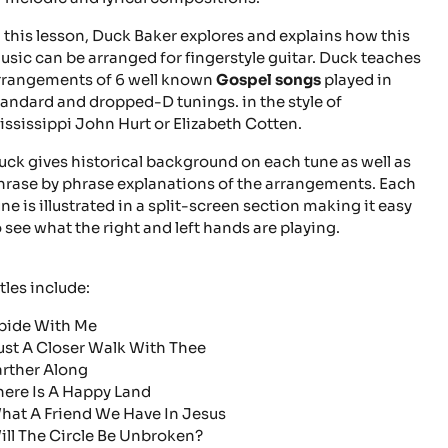
n this lesson, Duck Baker explores and explains how this
usic can be arranged for fingerstyle guitar. Duck teaches
rrangements of 6 well known
Gospel songs
played in
tandard and dropped-D tunings. in the style of
ississippi John Hurt or Elizabeth Cotten.
uck gives historical background on each tune as well as
hrase by phrase explanations of the arrangements. Each
une is illustrated in a split-screen section making it easy
o see what the right and left hands are playing.
tles include:
bide With Me
ust A Closer Walk With Thee
arther Along
here Is A Happy Land
hat A Friend We Have In Jesus
ill The Circle Be Unbroken?