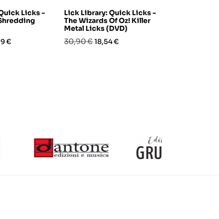
 Quick Licks -
Lick Library: Quick Licks -
Under the T
Shredding
The Wizards Of Oz! Killer
Drumming (
Metal Licks (DVD)
Prezzo
Pre
45,90 €
27,
zo
Prezzo
Prezzo
30,90 €
9 €
18,54 €
base
base