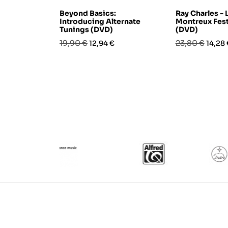
Beyond Basics:
Ray Charles - L
Introducing Alternate
Montreux Fest
Tunings (DVD)
(DVD)
Prezzo
Prezzo
Prezzo
Prezz
19,90 €
23,80 €
12,94 €
14,28 
base
base