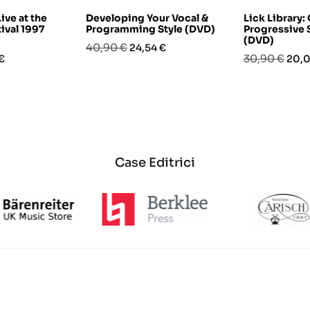
ive at the
Developing Your Vocal &
Lick Library:
ival 1997
Programming Style (DVD)
Progressive 
(DVD)
Prezzo
Prezzo
40,90 €
24,54 €
o
Prezzo
Prez
30,90 €
€
20,0
base
base
Case Editrici