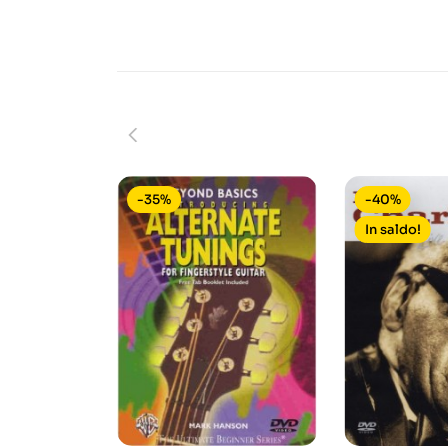
-35%
-40%
In saldo!