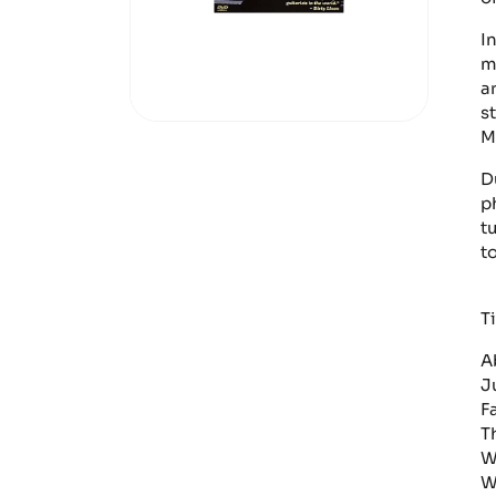
I
m
a
s
M
D
p
t
t
Ti
A
J
F
T
W
W