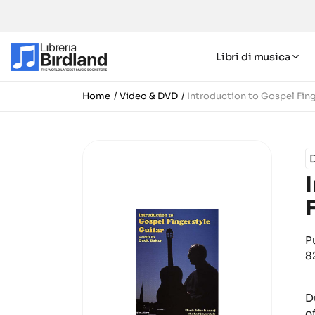
Libri di musica
Home
Video & DVD
Introduction to Gospel Fing
P
8
D
o