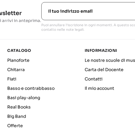
ewsletter
i arrivi in anteprima.
Puoi annullare l'iscrizione in ogni momenti. A questo sco
contatto nelle note legali.
CATALOGO
INFORMAZIONI
Pianoforte
Le nostre scuole di mus
Chitarra
Carta del Docente
Fiati
Contatti
Basso e contrabbasso
Il mio account
Basi play-along
Real Books
Big Band
Offerte