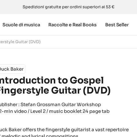
Spedizioni gratuite per ordini superiori ai 53 €
Scuole di musica
Raccolte e Real Books
Best Seller
erstyle Guitar (DVD)
Duck Baker
Introduction to Gospel
Fingerstyle Guitar (DVD)
ublisher : Stefan Grossman Guitar Workshop
2-min video / Level 2 / music booklet 24 page tab
uck Baker offers the fingerstyle guitarist a vast repertoire
f melodic and lyrical compositions.