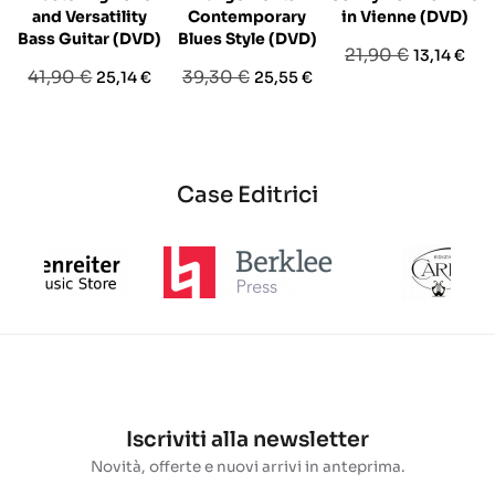
and Versatility
Contemporary
in Vienne (DVD)
Bass Guitar (DVD)
Blues Style (DVD)
Prezzo
Prezzo
21,90 €
13,14 €
Prezzo
Prezzo
Prezzo
Prezzo
41,90 €
39,30 €
25,14 €
25,55 €
base
base
base
Case Editrici
Iscriviti alla newsletter
Novità, offerte e nuovi arrivi in anteprima.