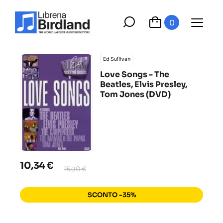
0
Ed Sullivan
Love Songs - The
Beatles, Elvis Presley,
Tom Jones (DVD)
10,34 €
15,90 €
SCONTO -35%