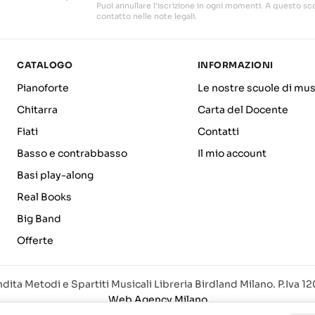
Puoi annullare l'iscrizione in ogni momenti. A questo sco
contatto nelle note legali.
CATALOGO
INFORMAZIONI
Pianoforte
Le nostre scuole di mus
Chitarra
Carta del Docente
Fiati
Contatti
Basso e contrabbasso
Il mio account
Basi play-along
Real Books
Big Band
Offerte
dita Metodi e Spartiti Musicali Libreria Birdland Milano. P.Iva 
Web Agency Milano