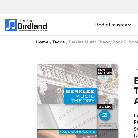
Libri di musica
Home
Teoria
Berklee Music Theory Book 2 (boo
P
P
S
L