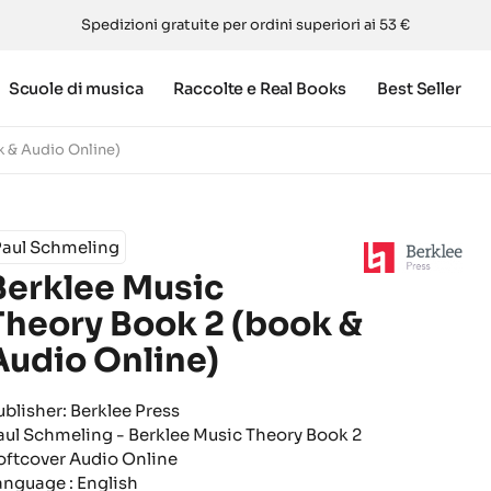
Spedizioni gratuite per ordini superiori ai 53 €
Scuole di musica
Raccolte e Real Books
Best Seller
k & Audio Online)
Paul Schmeling
Berklee Music
Theory Book 2 (book &
Audio Online)
ublisher: Berklee Press
aul Schmeling - Berklee Music Theory Book 2
oftcover Audio Online
anguage : English