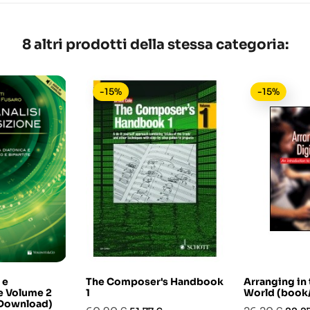
8 altri prodotti della stessa categoria:
-15%
-15%
 e
The Composer's Handbook
Arranging in 
 Volume 2
1
World (book/
 Download)