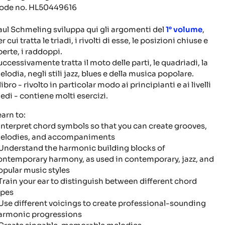
ode no.
HL50449616
aul Schmeling sviluppa qui gli argomenti del
1° volume
,
r cui tratta le triadi, i rivolti di esse, le posizioni chiuse e
perte, i raddoppi.
uccessivamente tratta il moto delle parti, le quadriadi, la
elodia, negli stili jazz, blues e della musica popolare.
 libro - rivolto in particolar modo ai principianti e ai livelli
edi - contiene molti esercizi.
earn to:
Interpret chord symbols so that you can create grooves,
elodies, and accompaniments
Understand the harmonic building blocks of
ontemporary harmony, as used in contemporary, jazz, and
opular music styles
Train your ear to distinguish between different chord
ypes
Use different voicings to create professional-sounding
armonic progressions