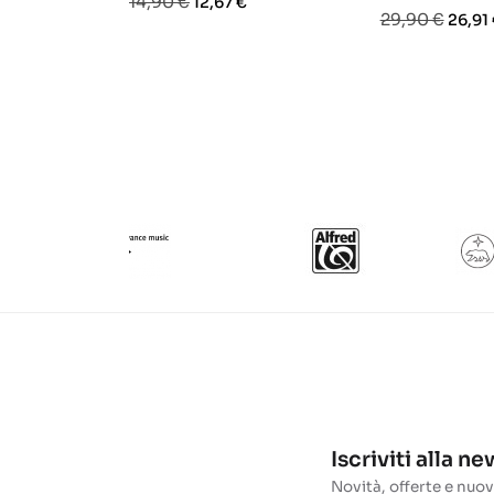
Prezzo
Prezzo
14,90 €
12,67 €
Prezzo
Prezz
29,90 €
26,91
base
base
Iscriviti alla n
Novità, offerte e nuov