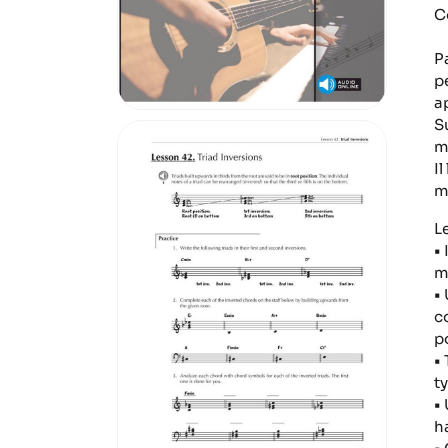
C
P
pe
a
S
m
Il
m
L
•
m
•
c
p
•
t
•
h