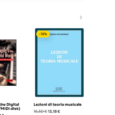
-15%
-15%
the Digital
Lezioni di teoria musicale
ARRANGIATE 
MIDI disk)
Workbook. 1
Prezzo
Prezzo
15,50 €
13,18 €
arrangiame