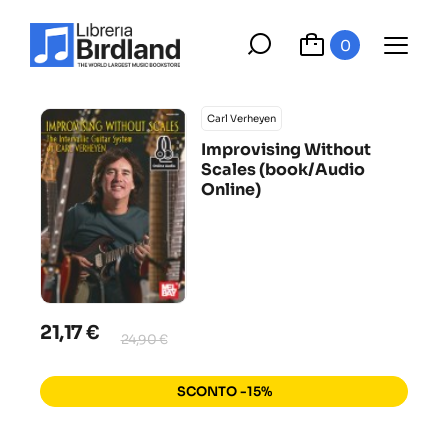
0
Carl Verheyen
Improvising Without
Scales (book/Audio
Online)
21,17 €
24,90 €
SCONTO -15%