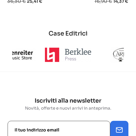
Prezzo
Prezzo
Prezzo
Prezzo
36,30 €
16,90 €
25,41 €
14,37 €
base
base
base
Case Editrici
Iscriviti alla newsletter
Novità, offerte e nuovi arrivi in anteprima.