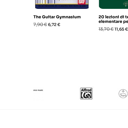
The Guitar Gymnasium
20 lezioni di 
elementare pe
Prezzo
Prezzo
7,90 €
6,72 €
Prezzo
Prezz
13,70 €
11,65 €
base
base