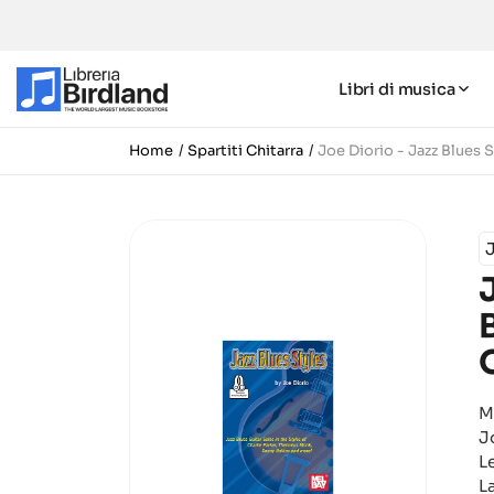
Libri di musica
Home
Spartiti Chitarra
Joe Diorio - Jazz Blues 
J
M
J
L
L