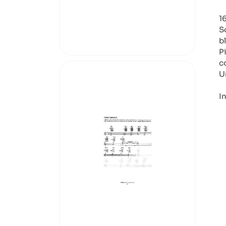
1
S
b
P
co
U
I