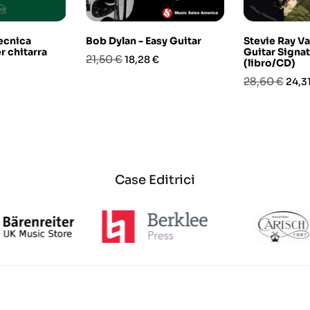
tecnica
Bob Dylan - Easy Guitar
Stevie Ray V
r chitarra
Guitar Signat
Prezzo
Prezzo
21,50 €
18,28 €
(libro/CD)
o
base
Prezzo
Prez
28,60 €
24,3
base
Case Editrici