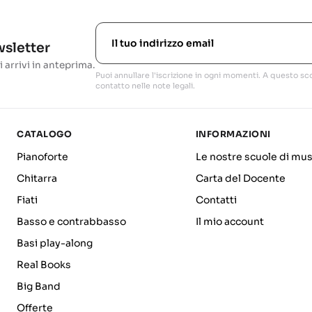
ewsletter
i arrivi in anteprima.
Puoi annullare l'iscrizione in ogni momenti. A questo sco
contatto nelle note legali.
CATALOGO
INFORMAZIONI
Pianoforte
Le nostre scuole di mus
Chitarra
Carta del Docente
Fiati
Contatti
Basso e contrabbasso
Il mio account
Basi play-along
Real Books
Big Band
Offerte