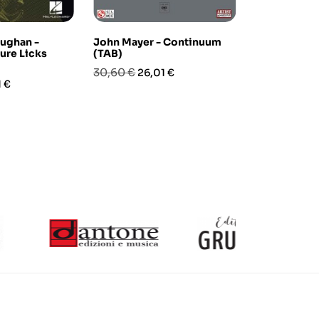
aughan -
John Mayer - Continuum
Big Band Pl
ure Licks
(TAB)
Standards - 
(book/CD)
Prezzo
Prezzo
30,60 €
26,01 €
zo
Prezzo
Pre
22,90 €
1 €
19,4
base
base