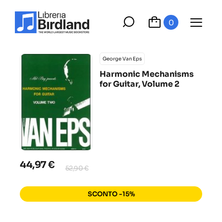
0
George Van Eps
Harmonic Mechanisms
for Guitar, Volume 2
44,97 €
52,90 €
SCONTO -15%