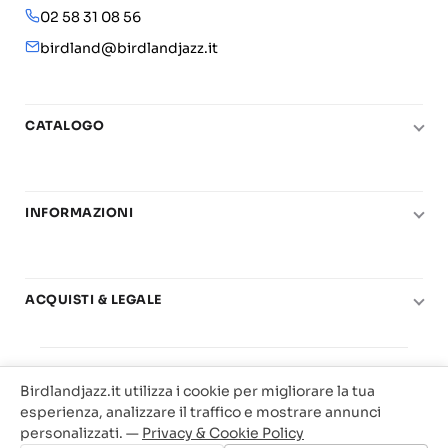
02 58 31 08 56
birdland@birdlandjazz.it
CATALOGO
Pianoforte
Chitarra
INFORMAZIONI
Fiati
Le nostre scuole di musica
Basso e contrabbasso
Carta del Docente
Basi play-along
ACQUISTI & LEGALE
Contatti
Real Books
Diritto di recesso
Il mio account
Big Band
© 2025 Vendita Metodi e Spartiti Musicali Libreria
Condizioni di utilizzo
Offerte
Birdlandjazz.it utilizza i cookie per migliorare la tua
Birdland Milano. P.Iva 12093700156
Privacy & Cookie
esperienza, analizzare il traffico e mostrare annunci
Web Agency Milano
personalizzati. —
Privacy & Cookie Policy
Traccia il tuo ordine