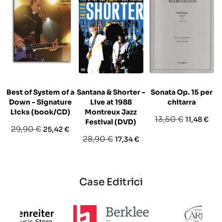
Best of System of a
Santana & Shorter -
Sonata Op. 15 per
Down - Signature
Live at 1988
chitarra
Licks (book/CD)
Montreux Jazz
Prezzo
Prezzo
13,50 €
11,48 €
Festival (DVD)
Prezzo
Prezzo
29,90 €
25,42 €
base
Prezzo
Prezzo
28,90 €
17,34 €
base
base
Case Editrici