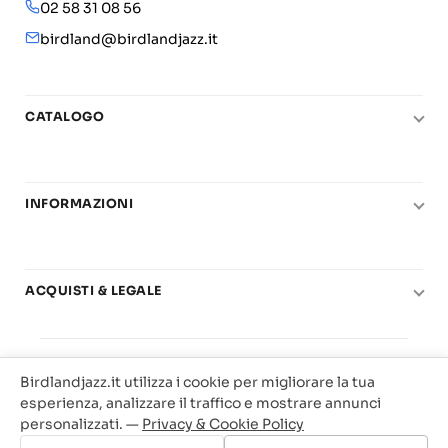
02 58 31 08 56
birdland@birdlandjazz.it
CATALOGO
Pianoforte
Chitarra
INFORMAZIONI
Fiati
Le nostre scuole di musica
Basso e contrabbasso
Carta del Docente
Basi play-along
ACQUISTI & LEGALE
Contatti
Real Books
Diritto di recesso
Il mio account
Big Band
© 2025 Vendita Metodi e Spartiti Musicali Libreria
Condizioni di utilizzo
Offerte
Birdlandjazz.it utilizza i cookie per migliorare la tua
Birdland Milano. P.Iva 12093700156
Privacy & Cookie
esperienza, analizzare il traffico e mostrare annunci
Web Agency Milano
personalizzati. —
Privacy & Cookie Policy
Traccia il tuo ordine