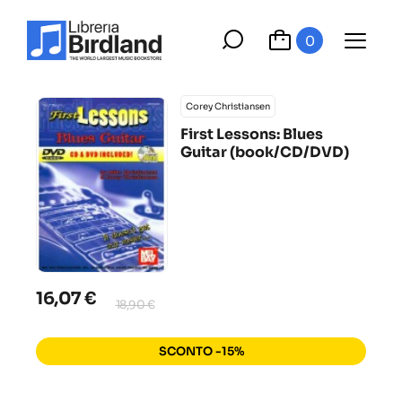
0
Corey Christiansen
First Lessons: Blues
Guitar (book/CD/DVD)
16,07 €
18,90 €
SCONTO -15%