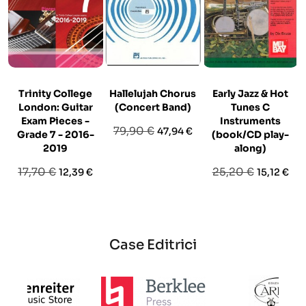
Trinity College
Hallelujah Chorus
Early Jazz & Hot
London: Guitar
(Concert Band)
Tunes C
Exam Pieces -
Instruments
Prezzo
Prezzo
79,90 €
47,94 €
Grade 7 - 2016-
(book/CD play-
base
2019
along)
Prezzo
Prezzo
Prezzo
Prezzo
17,70 €
25,20 €
12,39 €
15,12 €
base
base
Case Editrici