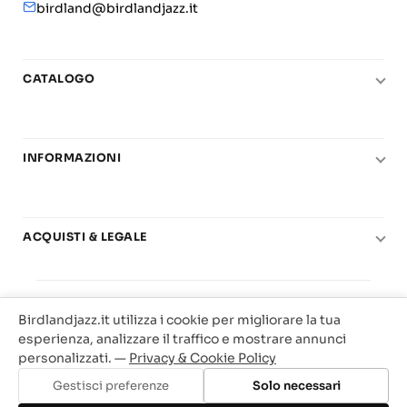
birdland@birdlandjazz.it
CATALOGO
Pianoforte
Chitarra
INFORMAZIONI
Fiati
Le nostre scuole di musica
Basso e contrabbasso
Carta del Docente
Basi play-along
ACQUISTI & LEGALE
Contatti
Real Books
Diritto di recesso
Il mio account
Big Band
© 2025 Vendita Metodi e Spartiti Musicali Libreria
Condizioni di utilizzo
Offerte
Birdlandjazz.it utilizza i cookie per migliorare la tua
Birdland Milano. P.Iva 12093700156
Privacy & Cookie
esperienza, analizzare il traffico e mostrare annunci
Web Agency Milano
personalizzati. —
Privacy & Cookie Policy
Traccia il tuo ordine
Gestisci preferenze
Solo necessari
Aggiungi al carrello