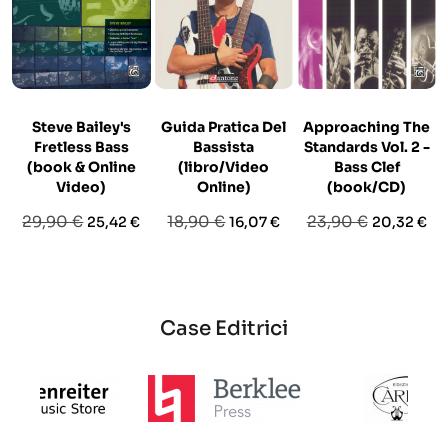
Steve Bailey's
Guida Pratica Del
Approaching The
Fretless Bass
Bassista
Standards Vol. 2 -
(book & Online
(libro/Video
Bass Clef
Video)
Online)
(book/CD)
Prezzo
Prezzo
Prezzo
Prezzo
Prezzo
Prezzo
29,90 €
18,90 €
23,90 €
25,42 €
16,07 €
20,32 €
base
base
base
Case Editrici