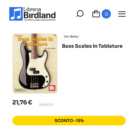
0
Jim Betts
Bass Scales in Tablature
21,76 €
25,60 €
SCONTO -15%