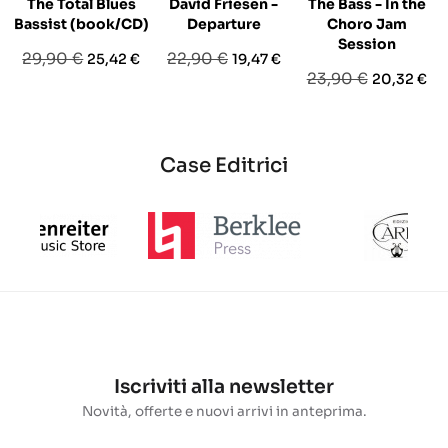
The Total Blues
David Friesen -
The Bass - In the
Bassist (book/CD)
Departure
Choro Jam
Session
Prezzo
Prezzo
Prezzo
Prezzo
29,90 €
22,90 €
25,42 €
19,47 €
Prezzo
Prezzo
23,90 €
20,32 €
base
base
base
Case Editrici
Iscriviti alla newsletter
Novità, offerte e nuovi arrivi in anteprima.