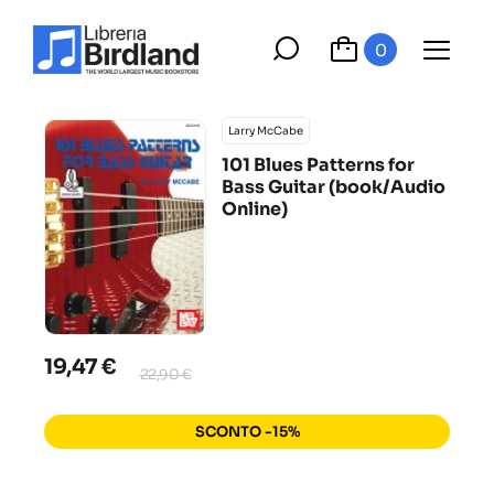
0
Larry McCabe
101 Blues Patterns for
Bass Guitar (book/Audio
Online)
19,47 €
22,90 €
SCONTO -15%