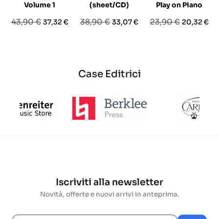
Volume 1
(sheet/CD)
Play on Piano
Prezzo
Prezzo
Prezzo
Prezzo
Prezzo
Prezzo
43,90 €
38,90 €
23,90 €
37,32 €
33,07 €
20,32 €
base
base
base
Case Editrici
Iscriviti alla newsletter
Novità, offerte e nuovi arrivi in anteprima.