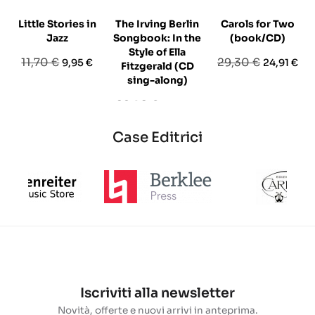
Little Stories in
The Irving Berlin
Carols for Two
Jazz
Songbook: In the
(book/CD)
Style of Ella
Prezzo
Prezzo
Prezzo
Prezzo
11,70 €
29,30 €
9,95 €
24,91 €
Fitzgerald (CD
base
base
sing-along)
Prezzo
Prezzo
28,90 €
24,57 €
base
Case Editrici
Iscriviti alla newsletter
Novità, offerte e nuovi arrivi in anteprima.