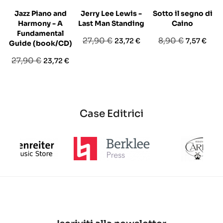
Jazz Piano and
Jerry Lee Lewis -
Sotto il segno di
Harmony - A
Last Man Standing
Caino
Fundamental
Prezzo
Prezzo
Prezzo
Prezzo
27,90 €
8,90 €
23,72 €
7,57 €
Guide (book/CD)
base
base
Prezzo
Prezzo
27,90 €
23,72 €
base
Case Editrici