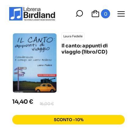
0
Laura Fedele
Il canto: appunti di
viaggio (libro/CD)
14,40 €
16,00 €
SCONTO -10%