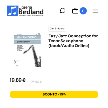
0
Jim Snidero
Easy Jazz Conception for
Tenor Saxophone
(book/Audio Online)
19,89 €
23,40 €
SCONTO -15%