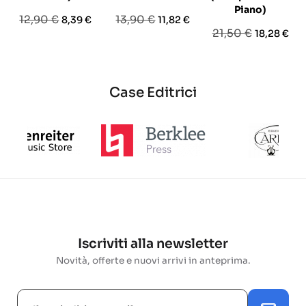
Piano)
Prezzo
Prezzo
Prezzo
Prezzo
12,90 €
13,90 €
8,39 €
11,82 €
Prezzo
Prezzo
21,50 €
18,28 €
base
base
base
Case Editrici
Iscriviti alla newsletter
Novità, offerte e nuovi arrivi in anteprima.