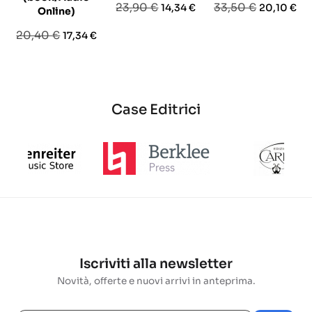
Prezzo
Prezzo
Prezzo
Prezzo
23,90 €
33,50 €
14,34 €
20,10 €
Online)
base
base
Prezzo
Prezzo
20,40 €
17,34 €
base
Case Editrici
Iscriviti alla newsletter
Novità, offerte e nuovi arrivi in anteprima.