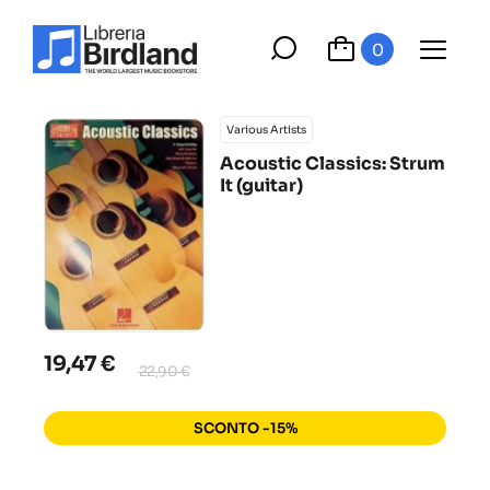
0
Various Artists
Acoustic Classics: Strum
It (guitar)
19,47 €
22,90 €
SCONTO -15%