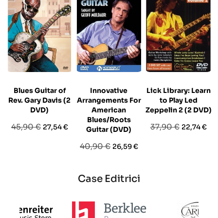
Blues Guitar of
Innovative
Lick Library: Learn
Rev. Gary Davis (2
Arrangements For
to Play Led
DVD)
American
Zeppelin 2 (2 DVD)
Blues/Roots
Prezzo
Prezzo
Prezzo
Prezzo
45,90 €
37,90 €
27,54 €
22,74 €
Guitar (DVD)
base
base
Prezzo
Prezzo
40,90 €
26,59 €
base
Case Editrici