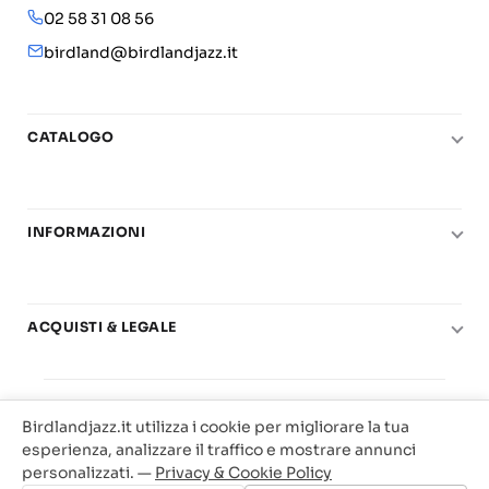
02 58 31 08 56
birdland@birdlandjazz.it
CATALOGO
Pianoforte
Chitarra
INFORMAZIONI
Fiati
Le nostre scuole di musica
Basso e contrabbasso
Carta del Docente
Basi play-along
ACQUISTI & LEGALE
Contatti
Real Books
Diritto di recesso
Il mio account
Big Band
© 2025 Vendita Metodi e Spartiti Musicali Libreria
Condizioni di utilizzo
Offerte
Birdlandjazz.it utilizza i cookie per migliorare la tua
Birdland Milano. P.Iva 12093700156
Privacy & Cookie
esperienza, analizzare il traffico e mostrare annunci
Web Agency Milano
personalizzati. —
Privacy & Cookie Policy
Traccia il tuo ordine